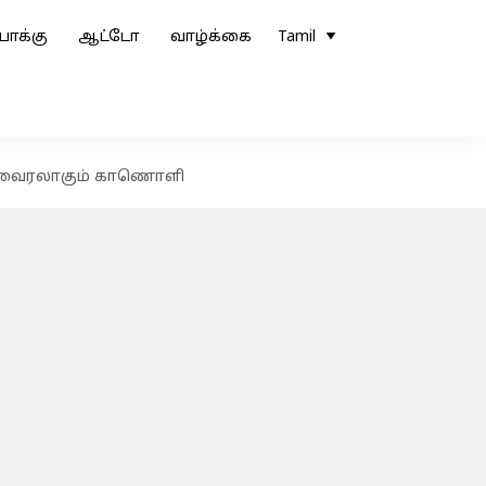
ோக்கு
ஆட்டோ
வாழ்க்கை
Tamil
லி; வைரலாகும் காணொளி