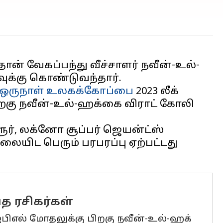
ன் வேகப்பந்து வீச்சாளர் நவீன்-உல்-
வுக்கு கொண்டுவந்தார்.
ஒருநாள் உலகக்கோப்பை
2023 லீக்
ிறகு நவீன்-உல்-ஹக்கை விராட் கோலி
ூர், லக்னோ சூப்பர் ஜெயன்ட்ஸ்
ையிட பெரும் பரபரப்பு ஏற்பட்டது
த ரசிகர்கள்
ஐபிஎல் மோதலுக்கு பிறகு நவீன்-உல்-ஹக்