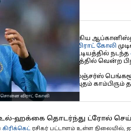
எல் 2023 சீசனில் தொடங்கிய ஆப்கானிஸ்தா
ன் முன்னாள் கேப்டன்
விராட் கோலி
முடி
 உள்ள அருண் ஜெட்லீ ஸ்டேடியத்தில் நடந்த
ட்டு விக்கெட் வித்தியாசத்தில் வென்ற ப
23 போட்டியில் ராயல் சேலஞ்சர்ஸ் பெங்கள
் ஏற்பட்டு, அதில் கவுதம் காம்பிரும் தல
த சொன்ன விராட் கோலி
உல்-ஹக்கை தொடர்ந்து ட்ரோல் செய்
ய
கிரிக்கெட்
ரசிகர் பட்டாளம் உள்ள நிலையில், 