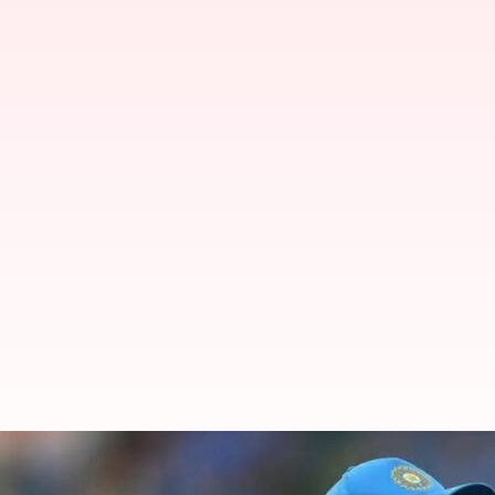
நவீன்-உல்-ஹக்கை ட்ரோல் செ
வைரலாகும் காணொளி