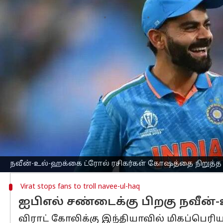
எழுதியவர்
Oct 12, 2023
09:23 am
Sekar Chinnappan
செய்தி முன்னோட்டம்
இந்த ஆண்டின் தொடக்கத்தில் நடந்த ஐபி
ஹக்குடனான சண்டையை இந்திய அணியி
புதன்கிழமை (அக்டோபர் 11) டெல்லியில்
போட்டியில் ஆப்கானிஸ்தானை இந்தியா எ
கட்டிப்பிடித்தார்.
முன்னதாக, லக்னோவில் நடந்த ஐபிஎல் 20
அணிகளுக்கு இடையிலான போட்டியில் மோதல
நவீன்-உல்-ஹக்கை ட்ரோல் ரசிகர்கள் கோஷத்தை நிறுத்
Virat stops fans to troll navee-ul-haq
ஐபிஎல் சண்டைக்கு பிறகு நவீன்-
விராட் கோலிக்கு இந்தியாவில் மிகப்பெரி