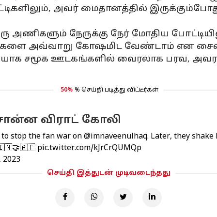
ிகளிலும், அவர் மைதானத்தில் இருக்கும்போத
 அணிகளும் நேருக்கு நேர் மோதிய போட்டியில
கர்களை அவ்வாறு கோஷமிட வேண்டாம் என சைகை
யாக சமூக ஊடகங்களில் வைரலாக பரவ, அவரது
50%
% செய்தி படித்து விட்டீர்கள்
சொன்ன விராட் கோலி
 to stop the fan war on
@imnaveenulhaq
. Later, they shake
🇮🇳🤝🇦🇫
pic.twitter.com/kJrCrQUMQp
, 2023
செய்தி இத்துடன் முடிவடைந்தது