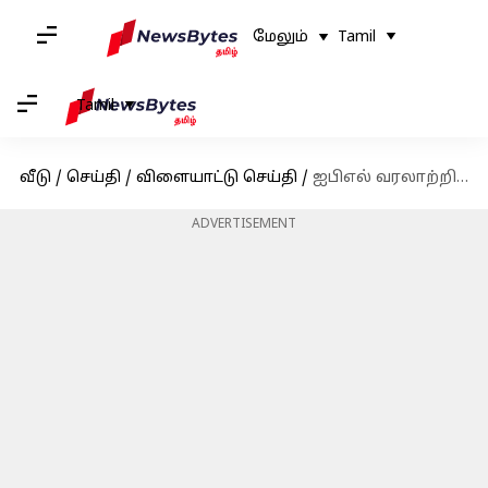
மேலும்
Tamil
Tamil
வீடு
/
செய்தி
/
விளையாட்டு செய்தி
/
ஐபிஎல் வரலாற்றில் முதல்முறை; 1,000 பவுண்டரிகளை அடித்த முதல் வீரர் ஆனார் விராட் கோலி
ADVERTISEMENT