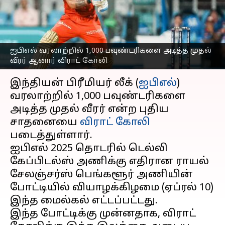
முதல் வீரர் ஆனார் விராட்
கோலி
எழுதியவர்
Apr 10, 2025
08:05 pm
Sekar Chinnappan
ஐபிஎல் வரலாற்றில் 1,000 பவுண்டரிகளை அடித்த முதல்
வீரர் ஆனார் விராட் கோலி
செய்தி முன்னோட்டம்
இந்தியன் பிரீமியர் லீக் (
ஐபிஎல்
)
வரலாற்றில் 1,000 பவுண்டரிகளை
அடித்த முதல் வீரர் என்ற புதிய
சாதனையை
விராட் கோலி
படைத்துள்ளார்.
ஐபிஎல் 2025 தொடரில் டெல்லி
கேப்பிடல்ஸ் அணிக்கு எதிரான ராயல்
சேலஞ்சர்ஸ் பெங்களூர் அணியின்
போட்டியில் வியாழக்கிழமை (ஏப்ரல் 10)
இந்த மைல்கல் எட்டப்பட்டது.
இந்த போட்டிக்கு முன்னதாக, விராட்