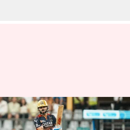
ஐபிஎல் வரலாற்றில்
முதல்முறை; 1,000
பவுண்டரிகளை அடித்த