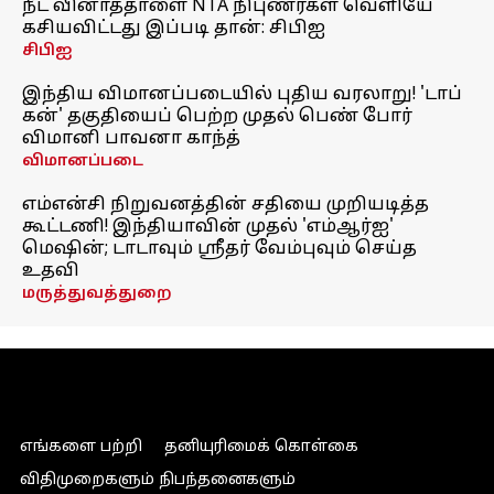
நீட் வினாத்தாளை NTA நிபுணர்கள் வெளியே
கசியவிட்டது இப்படி தான்: சிபிஐ
சிபிஐ
இந்திய விமானப்படையில் புதிய வரலாறு! 'டாப்
கன்' தகுதியைப் பெற்ற முதல் பெண் போர்
விமானி பாவனா காந்த்
விமானப்படை
எம்என்சி நிறுவனத்தின் சதியை முறியடித்த
கூட்டணி! இந்தியாவின் முதல் 'எம்ஆர்ஐ'
மெஷின்; டாடாவும் ஸ்ரீதர் வேம்புவும் செய்த
உதவி
மருத்துவத்துறை
எங்களை பற்றி
தனியுரிமைக் கொள்கை
விதிமுறைகளும் நிபந்தனைகளும்