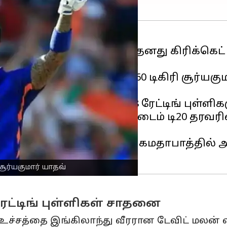
யில் சூர்யகுமார் யாதவ் தனது கிரிக்கெ
 ஆட்டத்தில் மிஸ்டர் 360 டிகிரி சூர்யகுமா
ினார்.
ள் எடுத்தாலும், அவர் 908 ரேட்டிங் புள்ளி
ட்படுத்தாமல், அவர் ஆல் டைம் டி20 தர
யில், இன்று (பிப்ரவரி 1) அகமதாபாத்தில்
சூர்யகுமார் யாதவ்
ேட்டிங் புள்ளிகள் சாதனை
்ற உச்சத்தை இங்கிலாந்து வீரரான டேவிட் மலன் 