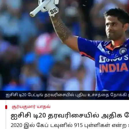
எழுதியவர்
Feb 02, 2023
08:23 am
Sekar Chinnappan
செய்தி முன்னோட்டம்
சமீபத்திய ஐசிசி
டி20 கிரிக்கெட்
தரவரிசை
எட்டியுள்ளார்.
நியூசிலாந்துக்கு எதிரான தொடரின் தொடக்க
அவர் தரவரிசையில், 910 புள்ளிகளை எட்ட
சூர்யகுமார் இரண்டாவது டி20இல் 26* ரன்க
இந்நிலையில், இந்த பின்னடைவை பொரு
வருகிறார்.
நியூசிலாந்துக்கு எதிரான கடைசி போட்டி
ஐசிசி டி20 பேட்டிங் தரவரிசையில் புதிய உச்சத்தை நோக்கி 
சூர்யகுமார் யாதவ்
ஐசிசி டி20 தரவரிசையில் அதிக ர
2020 இல் கேப் டவுனில் 915 புள்ளிகள் என