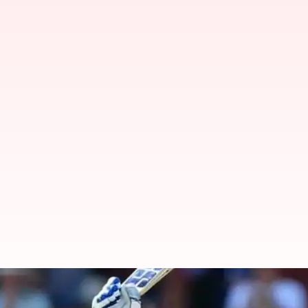
ஐசிசி டி20 பேட்டிங் தரவரிச