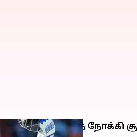
ை : புதிய உச்சத்தை நோக்கி சூ