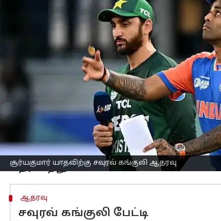
எழுதியவர்
Sep 15, 2025
08:27 pm
Sekar Chinnappan
செய்தி முன்னோட்டம்
ஆசிய கோப்பை
2025 போட்டியில்
இந்திய
இந்திய வீரர்கள் பாகிஸ்தான் வீரர்களுட
இதை விளையாட்டுக்கு விரோதமான நடத்தை 
அதிகாரப்பூர்வமாகப் புகார் அளித்துள்ளத
செய்தி நிறுவனமான பிடிஐ தகவலின்படி
டாஸ்ஸின் போது இந்தியக் கேப்டன் சூர
குற்றம் சாட்டியுள்ளது.
மேலும், இதற்கு எதிர்ப்பு தெரிவிக்கும்
சூர்யகுமார் யாதவிற்கு சவுரவ் கங்குலி ஆதரவு
ஆதரவு
சவுரவ் கங்குலி பேட்டி