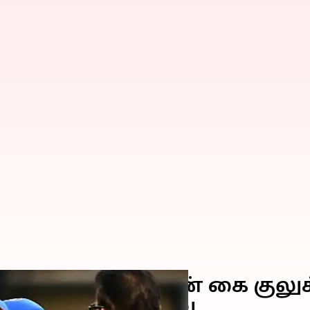
தான் வீரர்களுடன் கை குலுக
ரவ் கங்குலி ஆதரவு