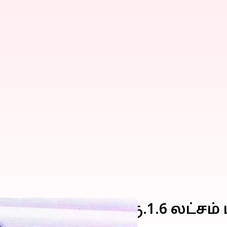
ரவ் கங்குலியின் ரூ.1.6 லட்சம்