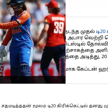
ின் டிரென்ட் பிரிட்ஜில் நடந்த முதல்
டி20
தில் இங்கிலாந்தை வீழ்த்தி அபார வெற்றி ப
ய கிரிக்கெட் அணி
முதல் டெஸ்டில் தோல்வ
திய ரசிகர்களுக்கு ஒரு உற்சாகத்தை அளித
்தனா ஒரு வரலாற்று சதத்தை அடித்து, 20 ஓ
ாக அமைந்தது.
் ஏற்பட்ட காயம் காரணமாக கேப்டன் ஹர்மன
 சதமடித்ததன் மூலம் டி20 கிரிக்கெட்டில் தனது ம