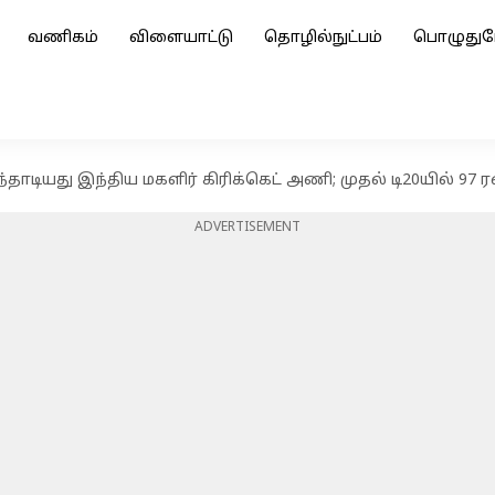
வணிகம்
விளையாட்டு
தொழில்நுட்பம்
பொழுதுப
தாடியது இந்திய மகளிர் கிரிக்கெட் அணி; முதல் டி20யில் 97 ர
ADVERTISEMENT