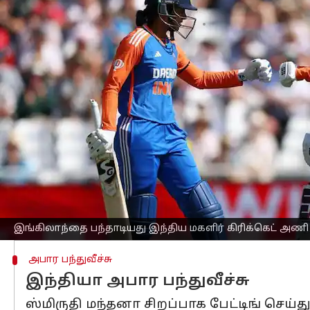
எழுதியவர்
Jun 29, 2025
08:36 am
Sekar Chinnappan
செய்தி முன்னோட்டம்
சனிக்கிழமை (ஜூன் 28) அன்று இங்கிலாந்த
கிரிக்கெட் அணி 97 ரன்கள் வித்தியாசத்
ஹெடிங்லியில் சமீபத்தில் ஆடவர்
இந்தி
நிலையில், இந்த உறுதியான வெற்றி இந்
அணியின் தற்காலிக கேப்டன் ஸ்மிருதி மந
ரன்கள் எடுத்ததற்கான முக்கிய காரணம
முன்னதாக, வார்ம்-அப்பின் போது தலையில
இங்கிலாந்தை பந்தாடியது இந்திய மகளிர் கிரிக்கெட் அணி
அபார பந்துவீச்சு
இந்தியா அபார பந்துவீச்சு
ஸ்மிருதி மந்தனா சிறப்பாக பேட்டிங் செய்து