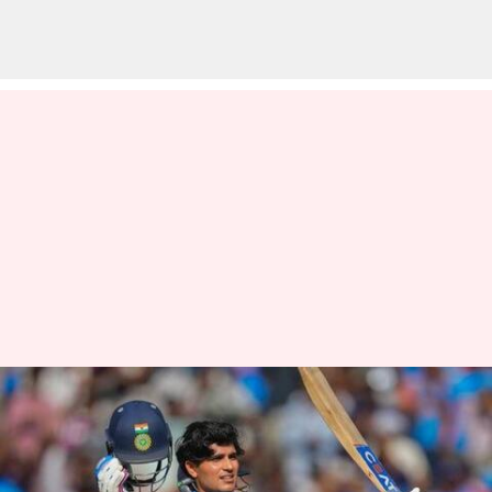
ஒருநாள் கிரிக்கெட்டில்
கேப்டனாக அறிமுக
போட்டியில் சதமடித்த ஒரே