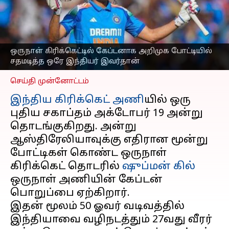
இந்தியர்; சாதனையை
சமன் செய்வாரா ஷுப்மன்
கில்?
எழுதியவர்
Oct 18, 2025
10:24 am
ஒருநாள் கிரிக்கெட்டில் கேப்டனாக அறிமுக போட்டியில்
Sekar Chinnappan
சதமடித்த ஒரே இந்தியர் இவர்தான்
செய்தி முன்னோட்டம்
இந்திய கிரிக்கெட் அணி
யில் ஒரு
புதிய சகாப்தம் அக்டோபர் 19 அன்று
தொடங்குகிறது. அன்று
ஆஸ்திரேலியாவுக்கு எதிரான மூன்று
போட்டிகள் கொண்ட ஒருநாள்
கிரிக்கெட் தொடரில்
ஷுப்மன் கில்
ஒருநாள் அணியின் கேப்டன்
பொறுப்பை ஏற்கிறார்.
இதன் மூலம் 50 ஓவர் வடிவத்தில்
இந்தியாவை வழிநடத்தும் 27வது வீரர்