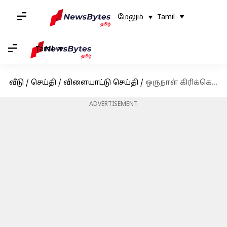
மேலும்
Tamil
Tamil
வீடு
/
செய்தி
/
விளையாட்டு செய்தி
/
ஒருநாள் கிரிக்கெட்டில் கேப்டனாக அறிமுக போட்டியில் சதமடித்த ஒரே இந்தியர்; சாதனையை சமன் செய்வாரா ஷுப்மன் கில்?
ADVERTISEMENT