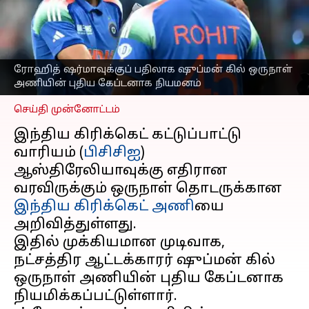
அணியின் புதிய
கேப்டனாக நியமனம்;
பிசிசிஐ அறிவிப்பு
எழுதியவர்
Oct 04, 2025
04:01 pm
ரோஹித் ஷர்மாவுக்குப் பதிலாக ஷுப்மன் கில் ஒருநாள்
Sekar Chinnappan
அணியின் புதிய கேப்டனாக நியமனம்
செய்தி முன்னோட்டம்
இந்திய கிரிக்கெட் கட்டுப்பாட்டு
வாரியம் (
பிசிசிஐ
)
ஆஸ்திரேலியாவுக்கு எதிரான
வரவிருக்கும் ஒருநாள் தொடருக்கான
இந்திய கிரிக்கெட் அணி
யை
அறிவித்துள்ளது.
இதில் முக்கியமான முடிவாக,
நட்சத்திர ஆட்டக்காரர் ஷுப்மன் கில்
ஒருநாள் அணியின் புதிய கேப்டனாக
நியமிக்கப்பட்டுள்ளார்.