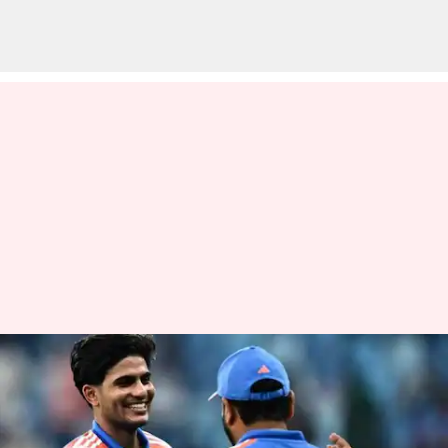
ரோஹித் ஷர்மாவுக்குப்
பதிலாக ஷுப்மன் கில்
இந்திய ஒருநாள்