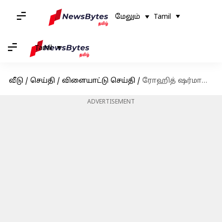
மேலும்
Tamil
Tamil
வீடு
/
செய்தி
/
விளையாட்டு செய்தி
/
ரோஹித் ஷர்மாவுக்குப் பதிலாக ஷுப்மன் கில் இந்திய ஒருநாள் அணியின் புதிய கேப்டனாக நியமனம்; பிசிசிஐ அறிவிப்பு
ADVERTISEMENT