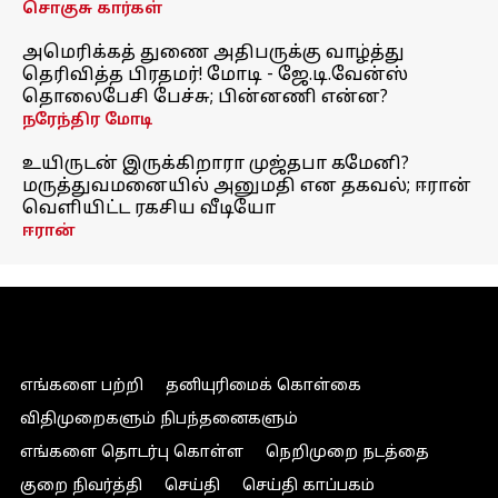
சொகுசு கார்கள்
அமெரிக்கத் துணை அதிபருக்கு வாழ்த்து
தெரிவித்த பிரதமர்! மோடி - ஜே.டி.வேன்ஸ்
தொலைபேசி பேச்சு; பின்னணி என்ன?
நரேந்திர மோடி
உயிருடன் இருக்கிறாரா முஜ்தபா கமேனி?
மருத்துவமனையில் அனுமதி என தகவல்; ஈரான்
வெளியிட்ட ரகசிய வீடியோ
ஈரான்
எங்களை பற்றி
தனியுரிமைக் கொள்கை
விதிமுறைகளும் நிபந்தனைகளும்
எங்களை தொடர்பு கொள்ள
நெறிமுறை நடத்தை
குறை நிவர்த்தி
செய்தி
செய்தி காப்பகம்