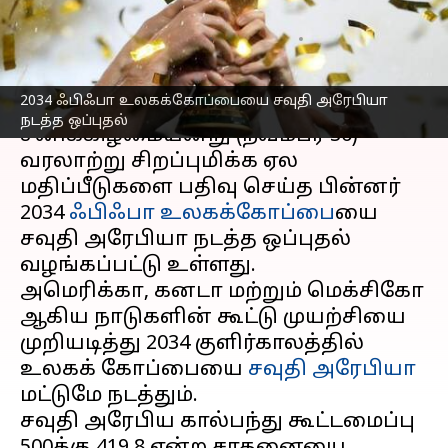
வழங்கப்பட்டது
எழுதியவர்
Nov 30, 2024
06:39 pm
Sekar Chinnappan
செய்தி முன்னோட்டம்
2034 ஃபிஃபா உலகக்கோப்பையை சவுதி அரேபியா
நடத்த ஒப்புதல்
சனிக்கிழமையன்று (நவம்பர் 30)
வரலாற்று சிறப்புமிக்க ஏல
மதிப்பீடுகளை பதிவு செய்த பின்னர்
2034
ஃபிஃபா உலகக்கோப்பை
யை
சவுதி அரேபியா நடத்த ஒப்புதல்
வழங்கப்பட்டு உள்ளது.
அமெரிக்கா, கனடா மற்றும் மெக்சிகோ
ஆகிய நாடுகளின் கூட்டு முயற்சியை
முறியடித்து 2034 குளிர்காலத்தில்
உலகக் கோப்பையை
சவுதி அரேபியா
மட்டுமே நடத்தும்.
சவுதி அரேபிய கால்பந்து கூட்டமைப்பு