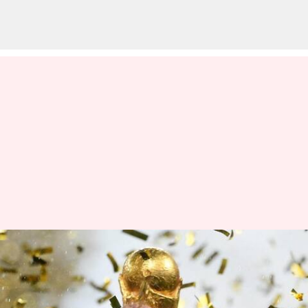
2034 ஃபிஃபா
உலகக்கோப்பையை சவுதி
அரேபியா நடத்த ஒப்புதல்