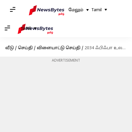
மேலும்
Tamil
Tamil
வீடு
/
செய்தி
/
விளையாட்டு செய்தி
/
2034 ஃபிஃபா உலகக்கோப்பையை சவுதி அரேபியா நடத்த ஒப்புதல் வழங்கப்பட்டது
ADVERTISEMENT