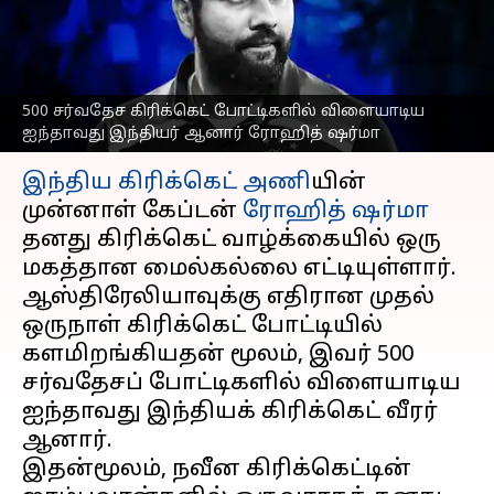
இந்திய வீரர்; ரோஹித்
ஷர்மா சாதனை
எழுதியவர்
Oct 19, 2025
09:37 am
Sekar Chinnappan
500 சர்வதேச கிரிக்கெட் போட்டிகளில் விளையாடிய
ஐந்தாவது இந்தியர் ஆனார் ரோஹித் ஷர்மா
செய்தி முன்னோட்டம்
இந்திய கிரிக்கெட் அணி
யின்
முன்னாள் கேப்டன்
ரோஹித் ஷர்மா
தனது கிரிக்கெட் வாழ்க்கையில் ஒரு
மகத்தான மைல்கல்லை எட்டியுள்ளார்.
ஆஸ்திரேலியாவுக்கு எதிரான முதல்
ஒருநாள் கிரிக்கெட் போட்டியில்
களமிறங்கியதன் மூலம், இவர் 500
சர்வதேசப் போட்டிகளில் விளையாடிய
ஐந்தாவது இந்தியக் கிரிக்கெட் வீரர்
ஆனார்.
இதன்மூலம், நவீன கிரிக்கெட்டின்