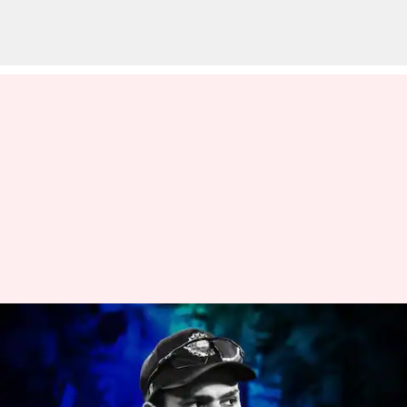
500 சர்வதேச கிரிக்கெட்
போட்டிகளில்
விளையாடிய ஐந்தாவது