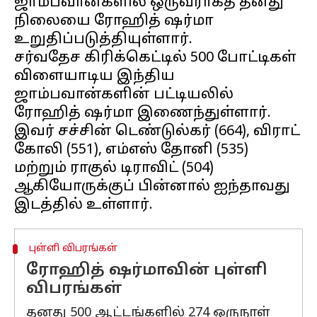
ஜாம்பவான்களில் ஒருவராகத் தனது
நிலையை ரோஹித் ஷர்மா
உறுதிப்படுத்தியுள்ளார்.
சர்வதேச கிரிக்கெட்டில் 500 போட்டிகள்
விளையாடிய இந்திய
ஜாம்பவான்களின் பட்டியலில்
ரோஹித் ஷர்மா இணைந்துள்ளார்.
இவர் சச்சின் டெண்டுல்கர் (664), விராட்
கோலி (551), எம்எஸ் தோனி (535)
மற்றும் ராகுல் டிராவிட் (504)
ஆகியோருக்குப் பின்னால் ஐந்தாவது
புள்ளி விபரங்கள்
ரோஹித் ஷர்மாவின் புள்ளி
விபரங்கள்
தனது 500 ஆட்டங்களில் 274 ஒருநாள்