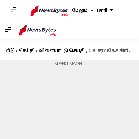
மேலும்
Tamil
Tamil
வீடு
/
செய்தி
/
விளையாட்டு செய்தி
/
500 சர்வதேச கிரிக்கெட் போட்டிகளில் விளையாடிய ஐந்தாவது இந்திய வீரர்; ரோஹித் ஷர்மா சாதனை
ADVERTISEMENT