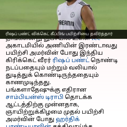
பயிற்சியை தவிர்த்தார்
எழுதியவர்
Feb 18, 2025
12:22 pm
Venkatalakshmi V
செய்தி முன்னோட்டம்
ரிஷப் பண்ட் விக்கெட் கீப்பிங் பயிற்சியை தவிர்த்தார்
திங்களன்று துபாயில் உள்ள
ICC
அகாடமியில் அணியின் இரண்டாவது
பயிற்சி அமர்வின் போது இந்திய
கிரிக்கெட் வீரர்
ரிஷப் பண்ட்
நொண்டி
நடப்பதையும் மற்றும் வலியால்
துடித்துக் கொண்டிருந்ததையும்
காணமுடிந்தது.
பங்களாதேஷுக்கு எதிரான
சாம்பியன்ஸ் டிராபி
தொடக்க
ஆட்டத்திற்கு முன்னதாக,
ஞாயிற்றுக்கிழமை முதல் பயிற்சி
அமர்வின் போது
ஹர்திக்