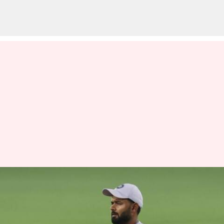
முழங்கால் காயம்
காரணமாக ரிஷப் பண்ட்
விக்கெட் கீப்பிங்