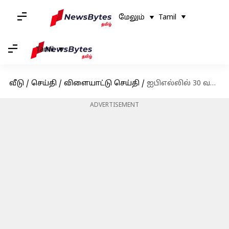
மேலும்
Tamil
Tamil
வீடு
/
செய்தி
/
விளையாட்டு செய்தி
/
ஐபிஎல்லில் 30 வயதுக்குப் பிறகு 200 சிக்சர்கள் அடித்த முதல் இந்திய வீரர்; எம்எஸ் தோனி வரலாற்றுச் சாதனை
ADVERTISEMENT