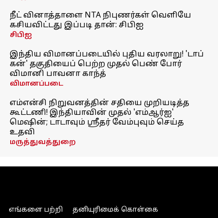
நீட் வினாத்தாளை NTA நிபுணர்கள் வெளியே
கசியவிட்டது இப்படி தான்: சிபிஐ
சிபிஐ
இந்திய விமானப்படையில் புதிய வரலாறு! 'டாப்
கன்' தகுதியைப் பெற்ற முதல் பெண் போர்
விமானி பாவனா காந்த்
விமானப்படை
எம்என்சி நிறுவனத்தின் சதியை முறியடித்த
கூட்டணி! இந்தியாவின் முதல் 'எம்ஆர்ஐ'
மெஷின்; டாடாவும் ஸ்ரீதர் வேம்புவும் செய்த
உதவி
மருத்துவத்துறை
எங்களை பற்றி
தனியுரிமைக் கொள்கை