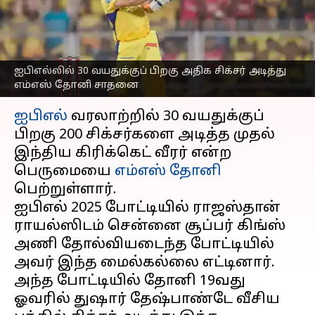
எம்எஸ் தோனி
வரலாற்றுச் சாதனை
எழுதியவர்
Mar 31, 2025
04:47 pm
Sekar Chinnappan
ஐபிஎல்லில் 30 வயதுக்குப் பிறகு அதிக சிக்சர் அடித்து
எம்எஸ் தோனி சாதனை
செய்தி முன்னோட்டம்
ஐபிஎல்
வரலாற்றில் 30 வயதுக்குப்
பிறகு 200 சிக்சர்களை அடித்த முதல்
இந்திய கிரிக்கெட் வீரர் என்ற
பெருமையை
எம்எஸ் தோனி
பெற்றுள்ளார்.
ஐபிஎல் 2025 போட்டியில் ராஜஸ்தான்
ராயல்ஸிடம் சென்னை சூப்பர் கிங்ஸ்
அணி தோல்வியடைந்த போட்டியில்
அவர் இந்த மைல்கல்லை எட்டினார்.
அந்த போட்டியில் தோனி 19வது
ஓவரில் துஷார் தேஷ்பாண்டே வீசிய