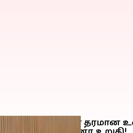
ர்களுக்கு இணையான தரமான உ
சர் ஆதவ் அர்ஜுனா உறுதி!