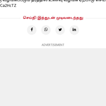
க்கு வழங்கப்படும் தரத்தில் உணவு வழங்க ஏற்பாடு செ
HrCa2HcTZ
செய்தி இத்துடன் முடிவடைந்தது
ADVERTISEMENT