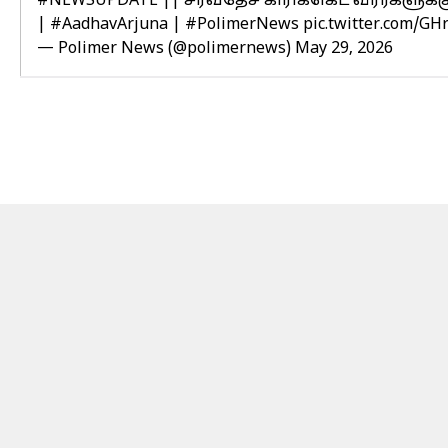
#NEWSUPDATE
|| சர்வதேச கிரிக்கெட் வீரர்களு
|
#AadhavArjuna
|
#PolimerNews
pic.twitter.com/G
— Polimer News (@polimernews)
May 29, 2026