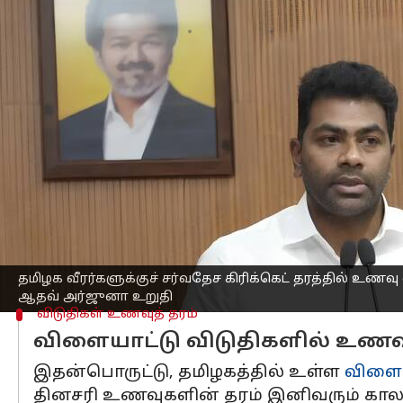
எழுதியவர்
May 29, 2026
12:22 pm
Sekar Chinnappan
செய்தி முன்னோட்டம்
இந்தியாவில் கிரிக்கெட் வீரர்களுக்குக
வீரர்களுக்குக் கனவாக மட்டுமே நீடிக்க
மாநில அளவில் சிறந்து விளங்கும் தடகள ம
இணையான தரத்தில் உணவு வழங்க அரசு ச
தெரிவித்துள்ளார்.
விளையாட்டுத் துறையில் சாதிக்கத் துடி
தமிழக வீரர்களுக்குச் சர்வதேச கிரிக்கெட் தரத்தில் உணவ
ஆதவ் அர்ஜுனா உறுதி
விடுதிகள் உணவுத் தரம்
விளையாட்டு விடுதிகளில் உணவுத்
இதன்பொருட்டு, தமிழகத்தில் உள்ள
விளைய
தினசரி உணவுகளின் தரம் இனிவரும் காலங்க