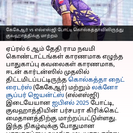
கொல்கத்தாவிலிருந்து
குவஹாத்திக்கு மாற்றம்
எழுதியவர்
Mar 20, 2025
08:08 pm
Sekar Chinnappan
கேகேஆர் vs எல்எஸ்ஜி போட்டி கொல்கத்தாவிலிருந்து
குவஹாத்திக்கு மாற்றம்
செய்தி முன்னோட்டம்
ஏப்ரல் 6 ஆம் தேதி ராம நவமி
கொண்டாட்டங்கள் காரணமாக எழுந்த
பாதுகாப்பு கவலைகள் காரணமாக,
ஈடன் கார்டன்ஸில் முதலில்
திட்டமிடப்பட்டிருந்த
கொல்கத்தா நைட்
ரைடர்ஸ்
(கேகேஆர்) மற்றும்
லக்னோ
சூப்பர் ஜெயன்ட்ஸ்
(எல்எஸ்ஜி)
இடையேயான
ஐபிஎல் 2025
போட்டி,
குவஹாத்தியின் பர்சபரா கிரிக்கெட்
மைதானத்திற்கு மாற்றப்பட்டுள்ளது.
இந்த நிகழ்வுக்கு போதுமான