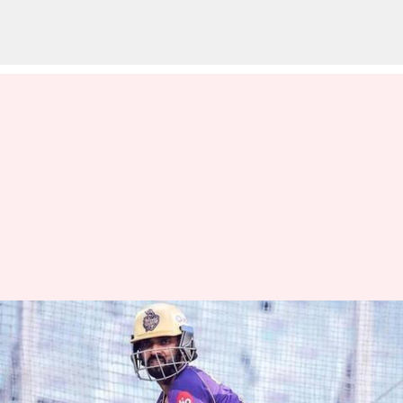
ஐபிஎல் 2025: ராமநவமி
காரணமாக கேகேஆர் vs
எல்எஸ்ஜி போட்டி