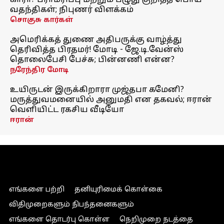
காரா? பராமரிப்பு மற்றும் பழுது குறித்த பொய்
வதந்திகள்; நிபுணர் விளக்கம்
சொகுசு கார்கள்
அமெரிக்கத் துணை அதிபருக்கு வாழ்த்து
தெரிவித்த பிரதமர்! மோடி - ஜே.டி.வேன்ஸ்
தொலைபேசி பேச்சு; பின்னணி என்ன?
நரேந்திர மோடி
உயிருடன் இருக்கிறாரா முஜ்தபா கமேனி?
மருத்துவமனையில் அனுமதி என தகவல்; ஈரான்
வெளியிட்ட ரகசிய வீடியோ
ஈரான்
எங்களை பற்றி
தனியுரிமைக் கொள்கை
விதிமுறைகளும் நிபந்தனைகளும்
எங்களை தொடர்பு கொள்ள
நெறிமுறை நடத்தை