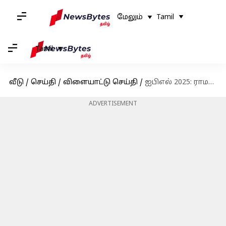
மேலும்
Tamil
Tamil
வீடு
/
செய்தி
/
விளையாட்டு செய்தி
/
ஐபிஎல் 2025: ராமநவமி காரணமாக கேகேஆர் vs எல்எஸ்ஜி போட்டி கொல்கத்தாவிலிருந்து குவஹாத்திக்கு மாற்றம்
ADVERTISEMENT