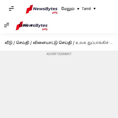
மேலும்
Tamil
Tamil
வீடு
/
செய்தி
/
விளையாட்டு செய்தி
/
உலக துப்பாக்கிச் சுடுதல் சாம்பியன்ஷிப் : இரண்டாவது பதக்கத்தை வென்ற ருத்ராங்க்ஷ் பாட்டீல்
ADVERTISEMENT