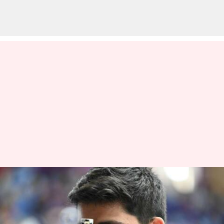
உலக துப்பாக்கிச் சுடுதல்
சாம்பியன்ஷிப் :
இரண்டாவது பதக்கத்தை