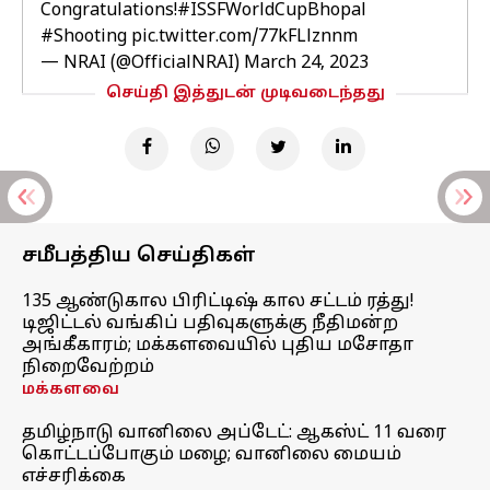
Congratulations!
#ISSFWorldCupBhopal
#Shooting
pic.twitter.com/77kFLlznnm
— NRAI (@OfficialNRAI)
March 24, 2023
செய்தி இத்துடன் முடிவடைந்தது
சமீபத்திய செய்திகள்
135 ஆண்டுகால பிரிட்டிஷ் கால சட்டம் ரத்து!
டிஜிட்டல் வங்கிப் பதிவுகளுக்கு நீதிமன்ற
அங்கீகாரம்; மக்களவையில் புதிய மசோதா
நிறைவேற்றம்
மக்களவை
தமிழ்நாடு வானிலை அப்டேட்: ஆகஸ்ட் 11 வரை
கொட்டப்போகும் மழை; வானிலை மையம்
எச்சரிக்கை