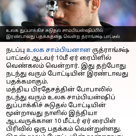
வென்ற ருத்ராங்க்ஷ்
பாட்டீல்
எழுதியவர்
Mar 24, 2023
07:12 pm
Sekar Chinnappan
உலக துப்பாக்கிச் சுடுதல் சாம்பியன்ஷிப்பில்
இரண்டாவது பதக்கத்தை வென்ற த்ராங்க்ஷ் பாட்டீல்
செய்தி முன்னோட்டம்
நடப்பு
உலக சாம்பியனான
ருத்ராங்க்ஷ்
பாட்டீல் ஆடவர் 10மீ ஏர் ரைபிளில்
வெண்கலம் வென்றார். இது தற்போது
நடந்து வரும் போட்டியின் இரண்டாவது
பதக்கமாகும்.
மத்திய பிரதேசத்தின் போபாலில்
நடந்து வரும் உலக சாம்பியன்ஷிப்
துப்பாக்கிச் சுடுதல் போட்டியின்
மூன்றாவது நாளில் இந்தியா
ஆடவருக்கான 10 மீட்டர் ஏர் ரைபிள்
பிரிவில் ஒரு பதக்கம் வென்றுள்ளது.