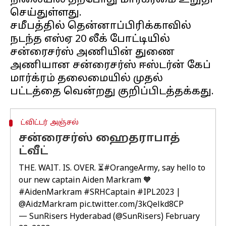
நிலையில் தற்போது மார்க்ரமை உறுதி
செய்துள்ளது.
சமீபத்தில் தென்னாப்பிரிக்காவில்
நடந்த எஸ்ஏ 20 லீக் போட்டியில்
சன்ரைசர்ஸ் அணியின் துணை
அணியான சன்ரைசர்ஸ் ஈஸ்டர்ன் கேப்
மார்க்ரம் தலைமையில் முதல்
ட்விட்டர் அஞ்சல்
சன்ரைசர்ஸ் ஹைதராபாத்
ட்வீட்
THE. WAIT. IS. OVER. ⏳
#OrangeArmy
, say hello to
our new captain Aiden Markram 🧡
#AidenMarkram
#SRHCaptain
#IPL2023
|
@AidzMarkram
pic.twitter.com/3kQelkd8CP
— SunRisers Hyderabad (@SunRisers)
February