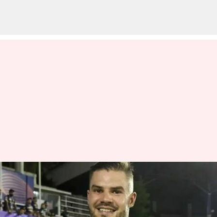
ஐபிஎல் 2023 : சன்ரைசர்ஸ்
ஹைதராபாத் அணியின்
கேப்டனாக ஐடன் மார்க்ரம்