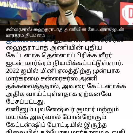
நியமனம்
எழுதியவர்
Feb 23, 2023
11:41 am
Sekar Chinnappan
செய்தி முன்னோட்டம்
சன்ரைசர்ஸ் ஹைதராபாத் அணியின் கேப்டனாக ஐடன்
மார்க்ரம் நியமனம்
ஐபிஎல் 2023
சீசனுக்கான சன் ரைசர்ஸ்
ஹைதராபாத் அணியின் புதிய
கேப்டனாக தென்னாப்பிரிக்க வீரர்
ஐடன் மார்க்ரம் நியமிக்கப்பட்டுள்ளார்.
2022 ஐபில் மினி ஏலத்திற்கு முன்பாக
மார்க்ரமை சன்ரைசர்ஸ் அணி
தக்கவைத்ததால், அவரை கேப்டனாக்க
அதிக வாய்ப்புள்ளதாக ஏற்கனவே
பேசப்பட்டது.
எனினும் புவனேஷ்வர் குமார் மற்றும்
மயங்க் அகர்வால் போன்றோரும்
கேப்டன்ஷிப் போட்டியில் இருந்த