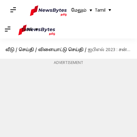
மேலும்
Tamil
Tamil
வீடு
/
செய்தி
/
விளையாட்டு செய்தி
/
ஐபிஎல் 2023 : சன்ரைசர்ஸ் ஹைதராபாத் அணியின் கேப்டனாக ஐடன் மார்க்ரம் நியமனம்
ADVERTISEMENT