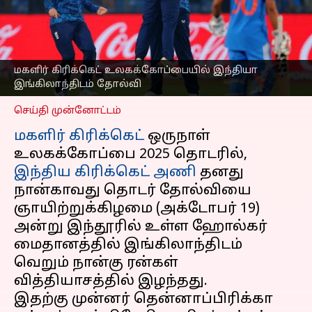
தோல்வி; அரையிறுதி
வாய்ப்பை தக்கவைப்பதில்
சிக்கல்
எழுதியவர்
Oct 20, 2025
12:12 pm
மகளிர் கிரிக்கெட் உலகக்கோப்பையில் இந்தியா
Sekar Chinnappan
இங்கிலாந்திடம் தோல்வி
செய்தி முன்னோட்டம்
மகளிர் கிரிக்கெட்
ஒருநாள்
உலகக்கோப்பை 2025 தொடரில்,
இந்திய கிரிக்கெட் அணி
தனது
நான்காவது தொடர் தோல்வியை
ஞாயிற்றுக்கிழமை (அக்டோபர் 19)
அன்று இந்தூரில் உள்ள ஹோல்கர்
மைதானத்தில் இங்கிலாந்திடம்
வெறும் நான்கு ரன்கள்
வித்தியாசத்தில் இழந்தது.
இதற்கு முன்னர் தென்னாப்பிரிக்கா