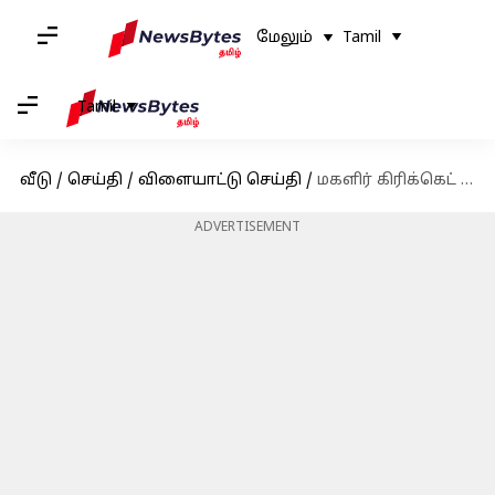
மேலும்
Tamil
Tamil
வீடு
/
செய்தி
/
விளையாட்டு செய்தி
/
மகளிர் கிரிக்கெட் உலகக்கோப்பையில் இந்தியா இங்கிலாந்திடம் தோல்வி; அரையிறுதி வாய்ப்பை தக்கவைப்பதில் சிக்கல்
ADVERTISEMENT