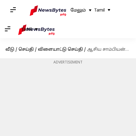
மேலும்
Tamil
Tamil
வீடு
/
செய்தி
/
விளையாட்டு செய்தி
/
ஆசிய சாம்பியன்ஸ் டிராபி 2024: சீனாவை வீழ்த்தி ஐந்தாவது முறையாக பட்டம் வென்றது இந்திய ஹாக்கி அணி
ADVERTISEMENT