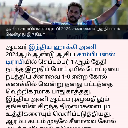
பட்டம் வென்றது இந்திய
ஹாக்கி அணி
எழுதியவர்
Sep 17, 2024
07:13 pm
Sekar Chinnappan
ஆசிய சாம்பியன்ஸ் டிராபி 2024: சீனாவை வீழ்த்தி பட்டம்
வென்றது இந்தியா
செய்தி முன்னோட்டம்
ஆடவர்
இந்திய ஹாக்கி அணி
2024ஆம் ஆண்டு ஆசிய
சாம்பியன்ஸ்
டிராபி
யில் செப்டம்பர் 17ஆம் தேதி
நடந்த இறுதிப் போட்டியில் போட்டியை
நடத்திய சீனாவை 1-0 என்ற கோல்
கணக்கில் வென்று தனது பட்டத்தை
வெற்றிகரமாக பாதுகாத்தது.
இந்திய அணி ஆட்டம் முழுவதிலும்
தங்களின் சிறந்த திறமைகளையும்
உத்திகளையும் வெளிப்படுத்தியது.
ஆரம்ப கட்டம் முதலே சீனாவை கோல்