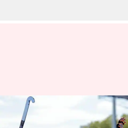
ஆசிய சாம்பியன்ஸ் டிராபி
2024: சீனாவை வீழ்த்தி
ஐந்தாவது முறையாக