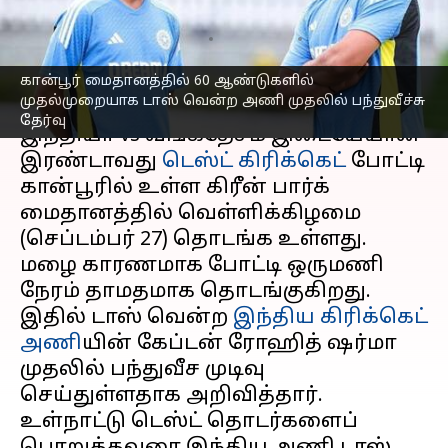
சுவாரஸ்ய சம்பவம்
எழுதியவர்
Sep 27, 2024
10:28 am
Sekar Chinnappan
கான்பூர் மைதானத்தில் 60 ஆண்டுகளில்
செய்தி முன்னோட்டம்
முதல்முறையாக டாஸ் வென்ற அணி முதலில் பந்துவீச்சு
தேர்வு
இந்தியா vs வங்கதேசம் இடையேயான
இரண்டாவது
டெஸ்ட் கிரிக்கெட்
போட்டி
கான்பூரில் உள்ள கிரீன் பார்க்
மைதானத்தில் வெள்ளிக்கிழமை
(செப்டம்பர் 27) தொடங்க உள்ளது.
மழை காரணமாக போட்டி ஒருமணி
நேரம் தாமதமாக தொடங்குகிறது.
இதில் டாஸ் வென்ற
இந்திய கிரிக்கெட்
அணி
யின் கேப்டன் ரோஹித் ஷர்மா
முதலில் பந்துவீச முடிவு
செய்துள்ளதாக அறிவித்தார்.
உள்நாட்டு டெஸ்ட் தொடர்களைப்