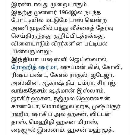
இரண்டாவது முறையாகும்.
இதற்கு முன்னர் 1964இல் நடந்த
போட்டியில் மட்டுமே டாஸ் வென்ற
அணி முதலில் பந்து வீச்சைத் தேர்வு
செய்திருந்தது குறிப்பிடத்தக்கது.
விளையாடும் வீரர்களின் பட்டியல்
பின்வருமாறு:-
இந்தியா
: யஷஸ்வி ஜெய்ஸ்வால்,
ரோஹித் ஷர்மா
, ஷுப்மன் கில், கோலி,
ரிஷப் பண்ட், கேஎல் ராகுல், ஜடேஜா,
அஸ்வின், ஆகாஷ் தீப், பும்ரா, சிராஜ்.
வங்கதேசம்
: ஷத்மான் இஸ்லாம்,
ஜாகிர் ஹசன், நஜ்முல் ஹொசைன்
சாண்டோ, மொமினுல் ஹக், முஷ்பிகுர்
ரஹீம், ஷாகிப் அல் ஹசன், லிட்டன்
தாஸ், மெஹிதி ஹசன் மிராஸ்,
தைஜுல் இஸ்லாம், ஹசன் மஹ்மூத்,