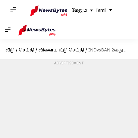
மேலும்
Tamil
Tamil
வீடு
/
செய்தி
/
விளையாட்டு செய்தி
/
INDvsBAN 2வது டெஸ்ட்: 1964க்கு பிறகு முதல் முறை; கான்பூர் டெஸ்டில் சுவாரஸ்ய சம்பவம்
ADVERTISEMENT