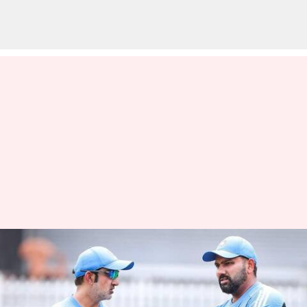
INDvsBAN 2வது டெஸ்ட்:
1964க்கு பிறகு முதல்
முறை; கான்பூர் டெஸ்டில்