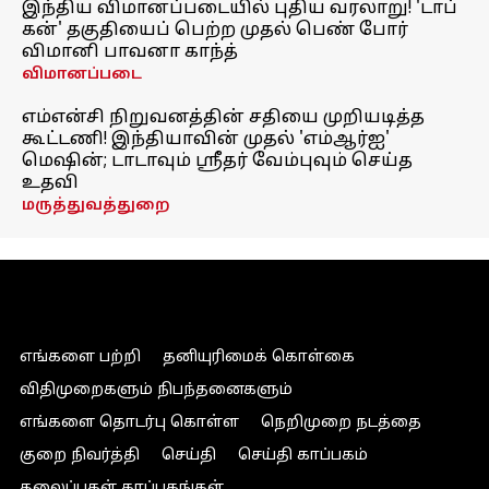
இந்திய விமானப்படையில் புதிய வரலாறு! 'டாப்
கன்' தகுதியைப் பெற்ற முதல் பெண் போர்
விமானி பாவனா காந்த்
விமானப்படை
எம்என்சி நிறுவனத்தின் சதியை முறியடித்த
கூட்டணி! இந்தியாவின் முதல் 'எம்ஆர்ஐ'
மெஷின்; டாடாவும் ஸ்ரீதர் வேம்புவும் செய்த
உதவி
மருத்துவத்துறை
எங்களை பற்றி
தனியுரிமைக் கொள்கை
விதிமுறைகளும் நிபந்தனைகளும்
எங்களை தொடர்பு கொள்ள
நெறிமுறை நடத்தை
குறை நிவர்த்தி
செய்தி
செய்தி காப்பகம்
தலைப்புகள் காப்பகங்கள்