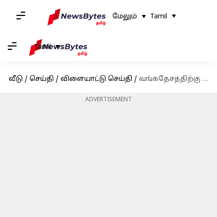
மேலும்
Tamil
Tamil
வீடு
/
செய்தி
/
விளையாட்டு செய்தி
/
வங்கதேசத்திற்கு எதிராக 3 போட்டிகள் : ஐசிசி ஒருநாள் உலகக்கோப்பைக்கு தகுதி பெறுமா அயர்லாந்து?
ADVERTISEMENT