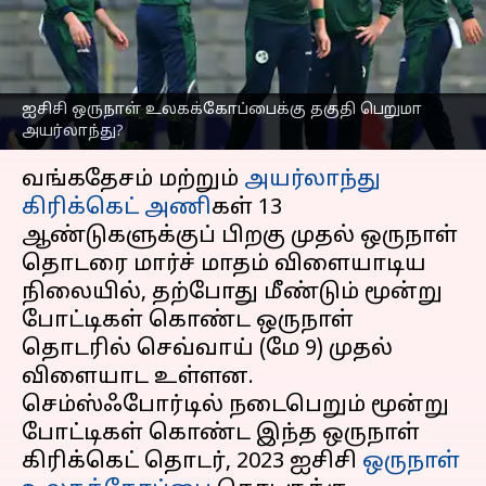
உலகக்கோப்பைக்கு தகுதி
பெறுமா அயர்லாந்து?
எழுதியவர்
May 08, 2023
07:35 pm
Sekar Chinnappan
ஐசிசி ஒருநாள் உலகக்கோப்பைக்கு தகுதி பெறுமா
அயர்லாந்து?
செய்தி முன்னோட்டம்
வங்கதேசம் மற்றும்
அயர்லாந்து
கிரிக்கெட் அணி
கள் 13
ஆண்டுகளுக்குப் பிறகு முதல் ஒருநாள்
தொடரை மார்ச் மாதம் விளையாடிய
நிலையில், தற்போது மீண்டும் மூன்று
போட்டிகள் கொண்ட ஒருநாள்
தொடரில் செவ்வாய் (மே 9) முதல்
விளையாட உள்ளன.
செம்ஸ்ஃபோர்டில் நடைபெறும் மூன்று
போட்டிகள் கொண்ட இந்த ஒருநாள்
கிரிக்கெட் தொடர், 2023 ஐசிசி
ஒருநாள்