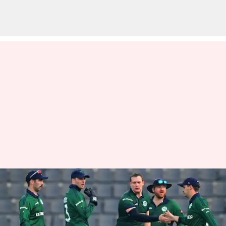
வங்கதேசத்திற்கு எதிராக
3 போட்டிகள் : ஐசிசி
ஒருநாள்