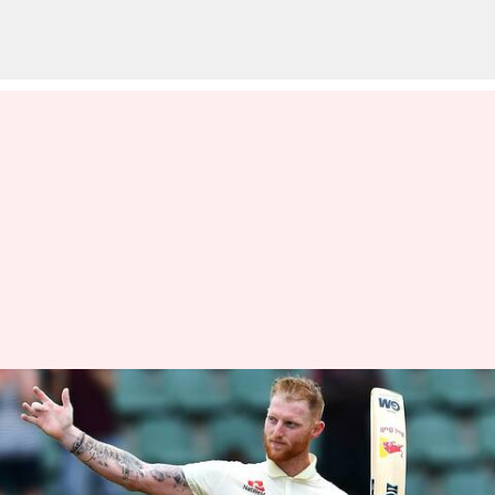
ரயில் நிலையத்தில் பை
திருட்டு : ட்விட்டரில்
கோபமாக பதிவிட்ட