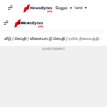
மேலும்
Tamil
Tamil
வீடு
/
செய்தி
/
விளையாட்டு செய்தி
/
ரயில் நிலையத்தில் பை திருட்டு : ட்விட்டரில் கோபமாக பதிவிட்ட இங்கிலாந்து கேப்டன் பென் ஸ்டோக்ஸ்
ADVERTISEMENT