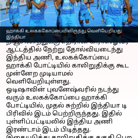
வெளியேறியது இந்தியா!
எழுதியவர்
Jan 23, 2023
11:32 am
Sekar Chinnappan
செய்தி முன்னோட்டம்
ஹாக்கி உலகக்கோப்பையிலிருந்து வெளியேறியது
இந்தியா
நியூசிலாந்துக்கு எதிரான கிராஸ்ஓவர்
ஆட்டத்தில் நேற்று தோல்வியடைந்து
இந்திய அணி, உலகக்கோப்பை
ஹாக்கி போட்டியில் காலிறுதிக்கு கூட
முன்னேற முடியாமல்
வெளியேறியுள்ளது.
ஒடிஷாவின் புவனேஷ்வரில் நடந்து
வரும் உலகக்கோப்பை ஹாக்கி
போட்டியில், முதல் சுற்றில் இந்தியா டி
பிரிவில் இடம் பெற்றிருந்தது. இதில்
புள்ளிப்பட்டியலில் இந்திய அணி
இரண்டாம் இடம் பிடித்தது.