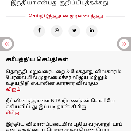
இந்தியா என்பது குறிப்பிடத்தக்கது.
செய்தி இத்துடன் முடிவடைந்தது
சமீபத்திய செய்திகள்
தொகுதி மறுவரையறை & மேகதாது விவகாரம்:
பேரவையில் முதலமைச்சர் விஜய் மற்றும்
உதயநிதி ஸ்டாலின் காரசார விவாதம்
விஜய்
நீட் வினாத்தாளை NTA நிபுணர்கள் வெளியே
கசியவிட்டது இப்படி தான்: சிபிஐ
சிபிஐ
இந்திய விமானப்படையில் புதிய வரலாறு! 'டாப்
கன்' தகுதியைப் பெற்ற முதல் பெண் போர்