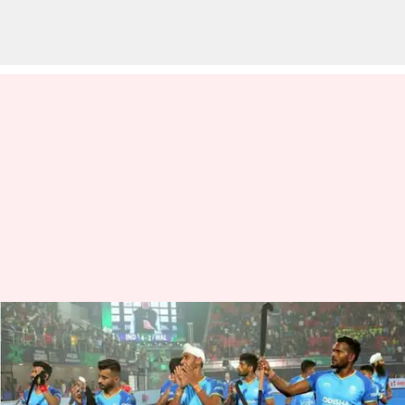
நியூசிலாந்திடம் தோல்வி!
ஹாக்கி
உலகக்கோப்பையிலிருந்து