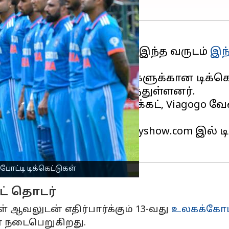
ரைவில் தொடங்கவுள்ளன. இந்த வருடம்
இந
ி விட்டது.
தொடரின் முக்கிய போட்டிகளுக்கான டிக்க
 ரசிகர்கள் அதிர்ச்சியடைந்துள்ளனர்.
் பிரீமியம், வெஸ்ட் பே டிக்கட், Viagog
ு.
டிக்கெட் பார்ட்னரான Bookmyshow.com இல்
ோட்டி டிக்கெட்டுகள்
ட் தொடர்
ள் ஆவலுடன் எதிர்பார்க்கும் 13-வது
உலகக்கோ
ரை நடைபெறுகிறது.