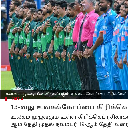
எழுதியவர்
Sep 05, 2023
01:53 pm
Venkatalakshmi V
செய்தி முன்னோட்டம்
உலககோப்பை
கிரிக்கெட்
போட்டிகள் வி
போட்டிக்கான டிக்கெட் விற்பனை தொடங்க
இந்நிலையில், கள்ளச்சந்தையில், இந்த 
என்றும், அவற்றின் விலையையும் கேட்டு,
இந்தியா - பாகிஸ்தான் போட்டிக்கான சவுத
தளத்தில் ரூ.19,51,580க்கு விற்கப்படுகிறத
கிரிக்கெட் போட்டிகளின் அதிகாரபூர்வ 
கள்ளச்சந்தையில் விற்கப்படும் உலகக்கோப்பை கிரிக்கெட் ப
card 2
13-வது உலகக்கோப்பை கிரிக்கெ
உலகம் முழுவதும் உள்ள கிரிக்கெட் ரசிகர்க
ஆம் தேதி முதல் நவம்பர் 19-ஆம் தேதி வ