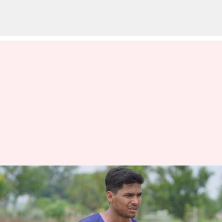
ஐபிஎல் 2023 : முகேஷ்
சவுத்ரிக்கு பதிலாக
ஆகாஷ் சிங்கை ஒப்பந்தம்