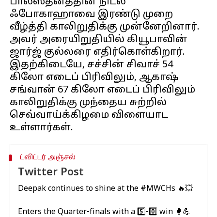
பாலஸ்தீனத்தின் நிடல்
ஃபோகாஹாவை இரண்டு முறை
வீழ்த்தி காலிறுதிக்கு முன்னேறினார்.
அவர் அரையிறுதியில் கியூபாவின்
ஜார்ஜ் குல்லரை எதிர்கொள்கிறார்.
இதற்கிடையே, சச்சின் சிவாச் 54
கிலோ எடைப் பிரிவிலும், ஆகாஷ்
சங்வான் 67 கிலோ எடைப் பிரிவிலும்
காலிறுதிக்கு முந்தைய சுற்றில்
செவ்வாய்க்கிழமை விளையாட
ட்விட்டர் அஞ்சல்
Twitter Post
Deepak continues to shine at the
#MWCHs
🔥💥
Enters the Quarter-finals with a 5️⃣-0️⃣ win 🥊💪