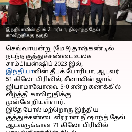
போரியா, நிஷாந்த் தேவ்
காலிறுதிக்கு தகுதி!
எழுதியவர்
May 09, 2023
05:37 pm
Sekar Chinnappan
இந்தியாவின் தீபக் போரியா, நிஷாந்த் தேவ்
காலிறுதிக்கு தகுதி
செய்தி முன்னோட்டம்
செவ்வாயன்று (மே 9) தாஷ்கண்டில்
நடந்த குத்துச்சண்டை உலக
சாம்பியன்ஷிப் 2023 இல்,
இந்தியா
வின் தீபக் போரியா, ஆடவர்
51 கிலோ பிரிவில், சீனாவின் ஜாங்
ஜியாமாவோவை 5-0 என்ற கணக்கில்
வீழ்த்தி காலிறுதிக்கு
முன்னேறியுள்ளார்.
இதே போல் மற்றொரு இந்திய
குத்துச்சண்டை வீரரான நிஷாந்த் தேவ்
ஆடவருக்கான 71 கிலோ பிரிவில்