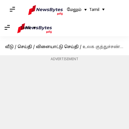
மேலும்
Tamil
Tamil
வீடு
/
செய்தி
/
விளையாட்டு செய்தி
/
உலக குத்துச்சண்டை சாம்பியன்ஷிப் 2023 : இந்தியாவின் தீபக் போரியா, நிஷாந்த் தேவ் காலிறுதிக்கு தகுதி!
ADVERTISEMENT