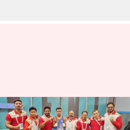
உலக குத்துச்சண்டை
சாம்பியன்ஷிப் 2023 :
இந்தியாவின் தீபக்