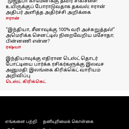
"முஜ்தபா காமேனிக்கு தீவிர சிகிச்சை!"
உயிருக்குப் போராடுவதாக தகவல்; ஈரான்
அதிபர் அளித்த அதிர்ச்சி அறிக்கை
ஈரான்
"இந்தியா, சீனாவுக்கு 100% வரி அச்சுறுத்தல்!"
அமெரிக்க செனட்டில் நிறைவேறிய மசோதா;
பின்னணி என்ன?
ரஷ்யா
இந்தியாவுக்கு எதிரான டெஸ்ட் தொடர்
போட்டியை பார்க்க ரசிகர்களுக்கு இலவச
அனுமதி: இலங்கை கிரிக்கெட் வாரியம்
அறிவிப்பு
டெஸ்ட் கிரிக்கெட்
எங்களை பற்றி
தனியுரிமைக் கொள்கை