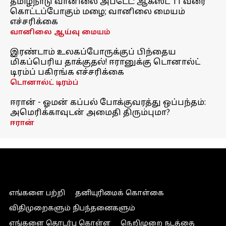
தமிழ்நாடு வானிலை அப்டேட்: ஆகஸ்ட் 11 வரை
கொட்டப்போகும் மழை; வானிலை மையம்
எச்சரிக்கை
வானிலை ஆய்வு மையம்
இரண்டாம் உலகப்போருக்குப் பிந்தைய
மிகப்பெரிய தாக்குதல்! ஈரானுக்கு டொனால்ட்
டிரம்ப் பகிரங்க எச்சரிக்கை
டொனால்ட் டிரம்ப்
ஈரான் - ஓமன் கப்பல் போக்குவரத்து ஒப்பந்தம்:
அமெரிக்காவுடன் அமைதி திரும்புமா?
ஈரான்
எங்களை பற்றி
தனியுரிமைக் கொள்கை
விதிமுறைகளும் நிபந்தனைகளும்
எங்களை தொடர்பு கொள்ள
நெறிமுறை நடத்தை