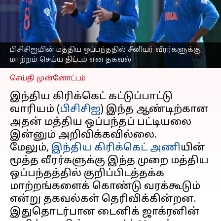
வீரர்களுக்கான
கிரேடுகளை குறைக்க
முடிவு என தகவல்
எழுதியவர்
Mar 27, 2025
03:22 pm
பிசிசிஐயின் மத்திய ஒப்பந்ததில் சீனியர் வீரர்களுக்கு
Sekar Chinnappan
மாற்றம் செய்ய திட்டம் என தகவல்
செய்தி முன்னோட்டம்
இந்திய கிரிக்கெட் கட்டுப்பாட்டு
வாரியம் (
பிசிசிஐ
) இந்த ஆண்டிற்கான
அதன் மத்திய ஒப்பந்தப் பட்டியலை
இன்னும் அறிவிக்கவில்லை.
மேலும்,
இந்திய கிரிக்கெட் அணி
யின்
மூத்த வீரர்களுக்கு இந்த முறை மத்திய
ஒப்பந்தத்தில் குறிப்பிடத்தக்க
மாற்றங்களைக் கொண்டு வரக்கூடும்
என்று தகவல்கள் தெரிவிக்கின்றன.
இதுதொடர்பான டைனிக் ஜாக்ரனின்