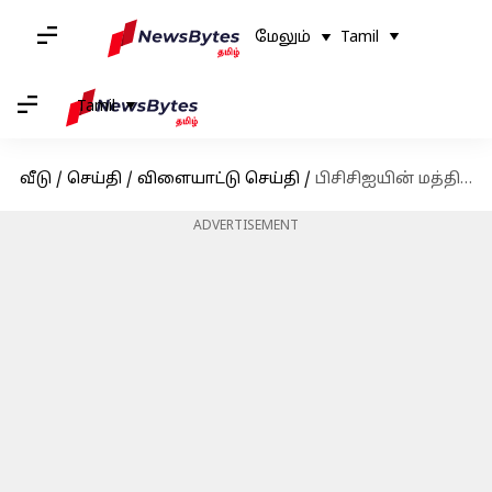
மேலும்
Tamil
Tamil
வீடு
/
செய்தி
/
விளையாட்டு செய்தி
/
பிசிசிஐயின் மத்திய ஒப்பந்ததில் மாற்றம் செய்ய திட்டம்; சீனியர் வீரர்களுக்கான கிரேடுகளை குறைக்க முடிவு என தகவல்
ADVERTISEMENT