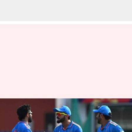
பிசிசிஐயின் மத்திய
ஒப்பந்ததில் மாற்றம்
செய்ய திட்டம்; சீனியர்