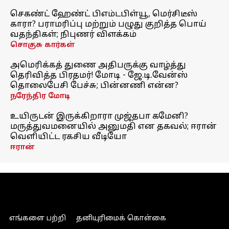
செகண்ட் ஹேண்ட் பிஎம்டபிள்யூ, மெர்சிடீஸ்
காரா? பராமரிப்பு மற்றும் பழுது குறித்த பொய்
வதந்திகள்; நிபுணர் விளக்கம்
சொகுசு கார்கள்
அமெரிக்கத் துணை அதிபருக்கு வாழ்த்து
தெரிவித்த பிரதமர்! மோடி - ஜே.டி.வேன்ஸ்
தொலைபேசி பேச்சு; பின்னணி என்ன?
நரேந்திர மோடி
உயிருடன் இருக்கிறாரா முஜ்தபா கமேனி?
மருத்துவமனையில் அனுமதி என தகவல்; ஈரான்
வெளியிட்ட ரகசிய வீடியோ
ஈரான்
எங்களை பற்றி
தனியுரிமைக் கொள்கை