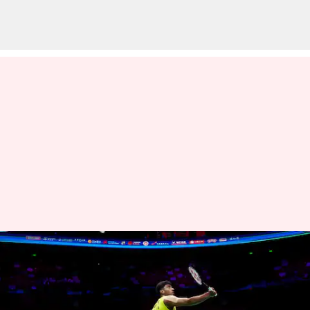
யார் இந்த ஆயுஷ் ஷெட்டி?
ஆசிய பேட்மிண்டன்
தொடரில் உலகின் No.1