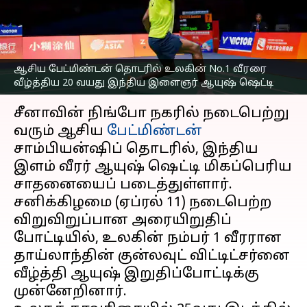
வீரரை வீழ்த்திய 20 வயது
இந்திய இளைஞர்
எழுதியவர்
Apr 11, 2026
03:58 pm
Sekar Chinnappan
ஆசிய பேட்மிண்டன் தொடரில் உலகின் No.1 வீரரை
வீழ்த்திய 20 வயது இந்திய இளைஞர் ஆயுஷ் ஷெட்டி
செய்தி முன்னோட்டம்
சீனாவின் நிங்போ நகரில் நடைபெற்று
வரும் ஆசிய
பேட்மிண்டன்
சாம்பியன்ஷிப் தொடரில், இந்திய
இளம் வீரர் ஆயுஷ் ஷெட்டி மிகப்பெரிய
சாதனையைப் படைத்துள்ளார்.
சனிக்கிழமை (ஏப்ரல் 11) நடைபெற்ற
விறுவிறுப்பான அரையிறுதிப்
போட்டியில், உலகின் நம்பர் 1 வீரரான
தாய்லாந்தின் குன்லவுட் விட்டிட்சர்னை
வீழ்த்தி ஆயுஷ் இறுதிப்போட்டிக்கு
முன்னேறினார்.