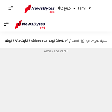
மேலும்
Tamil
Tamil
வீடு
/
செய்தி
/
விளையாட்டு செய்தி
/
யார் இந்த ஆயுஷ் ஷெட்டி? ஆசிய பேட்மிண்டன் தொடரில் உலகின் No.1 வீரரை வீழ்த்திய 20 வயது இந்திய இளைஞர்
ADVERTISEMENT