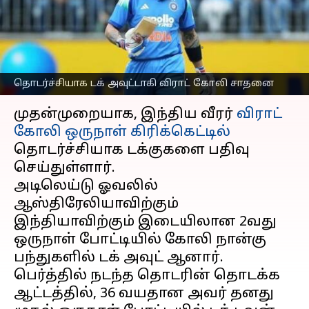
சாதனை: முக்கிய
புள்ளிவிவரங்கள்
எழுதியவர்
Oct 23, 2025
10:24 am
Venkatalakshmi V
தொடர்ச்சியாக டக் அவுட்டாகி விராட் கோலி சாதனை
செய்தி முன்னோட்டம்
முதன்முறையாக, இந்திய வீரர்
விராட்
கோலி
ஒருநாள் கிரிக்கெட்டில்
தொடர்ச்சியாக டக்குகளை பதிவு
செய்துள்ளார்.
அடிலெய்டு ஓவலில்
ஆஸ்திரேலியாவிற்கும்
இந்தியாவிற்கும் இடையிலான 2வது
ஒருநாள் போட்டியில் கோலி நான்கு
பந்துகளில் டக் அவுட் ஆனார்.
பெர்த்தில் நடந்த தொடரின் தொடக்க
ஆட்டத்தில், 36 வயதான அவர் தனது