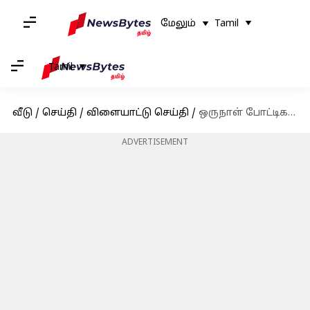
மேலும்
Tamil
Tamil
வீடு
/
செய்தி
/
விளையாட்டு செய்தி
/
ஒருநாள் போட்டிகளில் தொடர்ச்சியாக டக் அவுட்டாகி விராட் கோலி சாதனை: முக்கிய புள்ளிவிவரங்கள்
ADVERTISEMENT