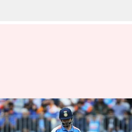
ஒருநாள் போட்டிகளில்
தொடர்ச்சியாக டக்
அவுட்டாகி விராட் கோலி