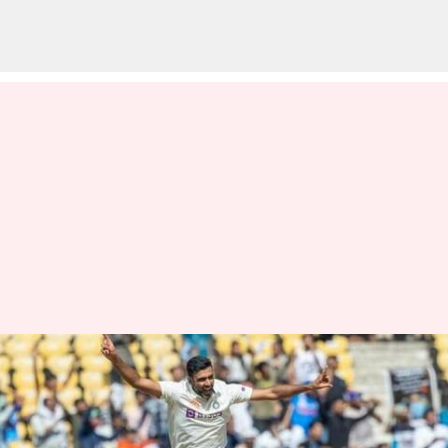
700 முதல்தர
விக்கெட்டுகள்,
ஆஸ்திரேலியாவுக்கு