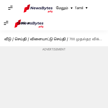
மேலும்
Tamil
Tamil
வீடு
/
செய்தி
/
விளையாட்டு செய்தி
/
700 முதல்தர விக்கெட்டுகள், ஆஸ்திரேலியாவுக்கு எதிராக 100 விக்கெட்டுகள் : அஸ்வின் சாதனை!
ADVERTISEMENT