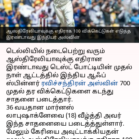
எதிராக 100 விக்கெட்டுகள்
: அஸ்வின் சாதனை!
எழுதியவர்
Feb 17, 2023
02:02 pm
Sekar Chinnappan
ஆஸ்திரேலியாவுக்கு எதிராக 100 விக்கெட்டுகள் எடுத்த
இரண்டாவது இந்தியர் அஸ்வின்
செய்தி முன்னோட்டம்
டெல்லியில் நடைபெற்று வரும்
ஆஸ்திரேலியாவுக்கு எதிரான
இரண்டாவது டெஸ்ட் போட்டியின் முதல்
நாள் ஆட்டத்தில் இந்திய ஆஃப்
ஸ்பின்னர்
ரவிச்சந்திரன் அஸ்வின்
700
முதல் தர விக்கெட்டுகளை கடந்து
சாதனை படைத்தார்.
36 வயதான மார்னஸ்
லாபுஷாக்னேவை (18) வீழ்த்தி அவர்
இந்த சாதனையை படைத்த்துள்ளார்.
மேலும் கேரியை அவுட்டாக்கியதன்