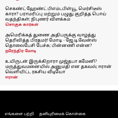
செகண்ட் ஹேண்ட் பிஎம்டபிள்யூ, மெர்சிடீஸ்
காரா? பராமரிப்பு மற்றும் பழுது குறித்த பொய்
வதந்திகள்; நிபுணர் விளக்கம்
சொகுசு கார்கள்
அமெரிக்கத் துணை அதிபருக்கு வாழ்த்து
தெரிவித்த பிரதமர்! மோடி - ஜே.டி.வேன்ஸ்
தொலைபேசி பேச்சு; பின்னணி என்ன?
நரேந்திர மோடி
உயிருடன் இருக்கிறாரா முஜ்தபா கமேனி?
மருத்துவமனையில் அனுமதி என தகவல்; ஈரான்
வெளியிட்ட ரகசிய வீடியோ
ஈரான்
எங்களை பற்றி
தனியுரிமைக் கொள்கை