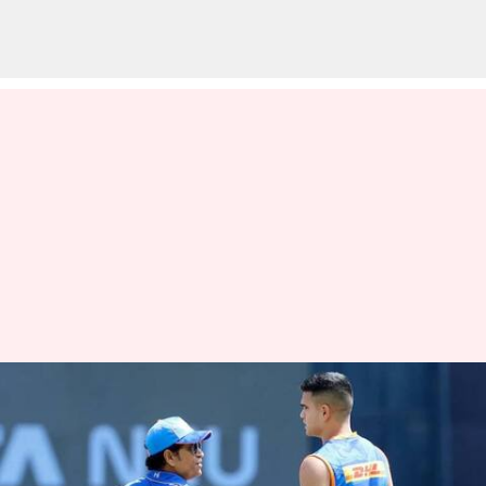
மகனின் ஐபிஎல் அறிமுகம்
: உருக்கமாக பதிவிட்ட
"தந்தை" சச்சின்