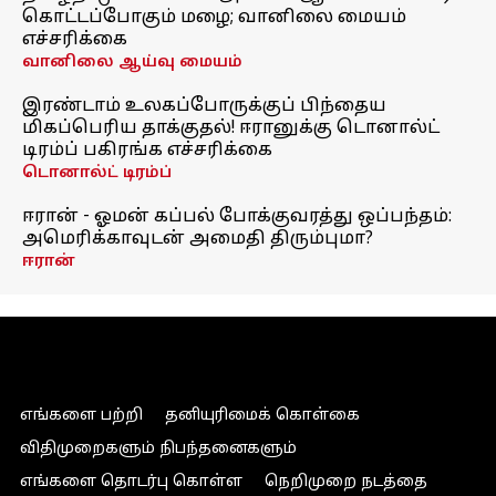
கொட்டப்போகும் மழை; வானிலை மையம்
எச்சரிக்கை
வானிலை ஆய்வு மையம்
இரண்டாம் உலகப்போருக்குப் பிந்தைய
மிகப்பெரிய தாக்குதல்! ஈரானுக்கு டொனால்ட்
டிரம்ப் பகிரங்க எச்சரிக்கை
டொனால்ட் டிரம்ப்
ஈரான் - ஓமன் கப்பல் போக்குவரத்து ஒப்பந்தம்:
அமெரிக்காவுடன் அமைதி திரும்புமா?
ஈரான்
எங்களை பற்றி
தனியுரிமைக் கொள்கை
விதிமுறைகளும் நிபந்தனைகளும்
எங்களை தொடர்பு கொள்ள
நெறிமுறை நடத்தை