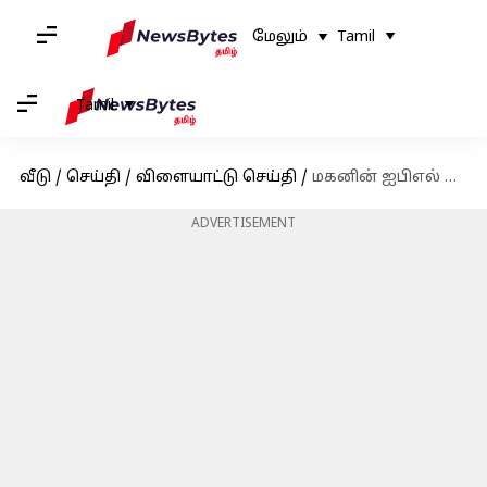
மேலும்
Tamil
Tamil
வீடு
/
செய்தி
/
விளையாட்டு செய்தி
/
மகனின் ஐபிஎல் அறிமுகம் : உருக்கமாக பதிவிட்ட "தந்தை" சச்சின் டெண்டுல்கர்
ADVERTISEMENT