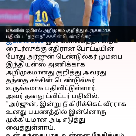
டெண்டுல்கர்
எழுதியவர்
Apr 17, 2023
10:06 am
Sekar Chinnappan
செய்தி முன்னோட்டம்
மகனின் ஐபிஎல் அறிமுகம் குறித்து உருக்கமாக
பதிவிட்ட "தந்தை" சச்சின் டெண்டுல்கர்
ஐபிஎல் 2023
இல் கொல்கத்தா நைட்
ரைடர்ஸுக்கு எதிரான போட்டியின்
போது அர்ஜுன் டெண்டுல்கர் மும்பை
இந்தியன்ஸ் அணிக்காக
அறிமுகமானது குறித்து அவரது
தந்தை சச்சின் டெண்டுல்கர்
உருக்கமாக பதிவிட்டுள்ளார்.
அவர் தனது ட்விட்டர் பதிவில்,
"அர்ஜுன், இன்று நீ கிரிக்கெட் வீரராக
உனது பயணத்தில் இன்னொரு
முக்கியமான அடி எடுத்து
வைத்துள்ளாய்.