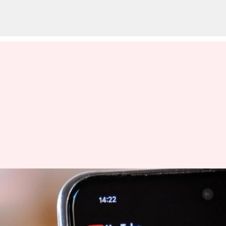
தவறுதலாக பலரின்
சேனல்கள் மற்றும்
கணக்குகளை முடக்கியது