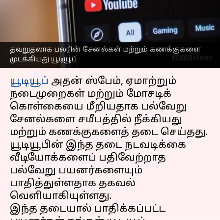
யூடியூப்; விரைவில்
மீட்டெடுப்பதாக அறிக்கை
எழுதியவர்
Oct 04, 2024
05:38 pm
Sekar Chinnappan
தவறுதலாக பலரின் சேனல்கள் மற்றும் கணக்குகளை
முடக்கியது யூடியூப்
செய்தி முன்னோட்டம்
யூடியூப்
அதன் ஸ்பேம், ஏமாற்றும்
நடைமுறைகள் மற்றும் மோசடிக்
கொள்கையை மீறியதாக பல்வேறு
சேனல்களை சமீபத்தில் நீக்கியது
மற்றும் கணக்குகளைத் தடை செய்தது.
யூடியூபின் இந்த தடை நடவடிக்கை
வீடியோக்களைப் பதிவேற்றாத
பல்வேறு பயனர்களையும்
பாதித்துள்ளதாக தகவல்
வெளியாகியுள்ளது.
இந்த தடையால் பாதிக்கப்பட்ட