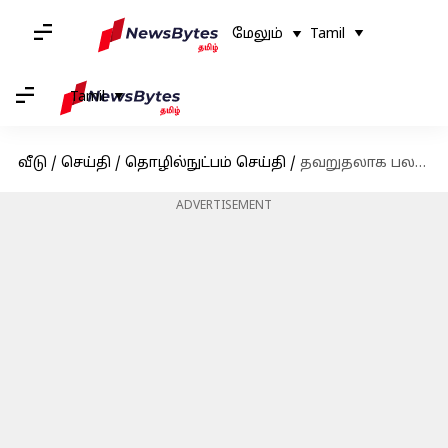
மேலும்
Tamil
Tamil
வீடு
/
செய்தி
/
தொழில்நுட்பம் செய்தி
/
தவறுதலாக பலரின் சேனல்கள் மற்றும் கணக்குகளை முடக்கியது யூடியூப்; விரைவில் மீட்டெடுப்பதாக அறிக்கை
ADVERTISEMENT