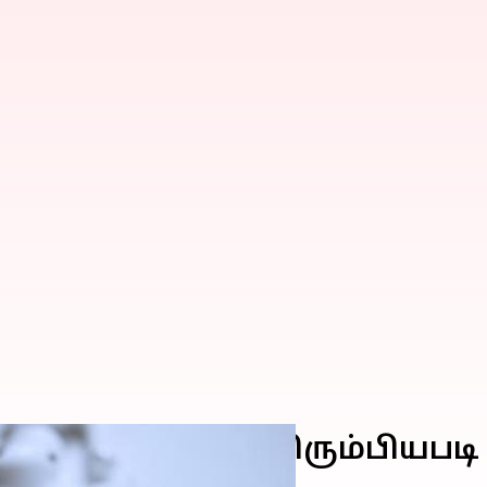
் ஒலியை உங்கள் விரும்பியபட