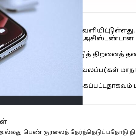
வது டெவலப்பர் பீட்டாவை வெளியிட்டுள்ளது.
மூலம் இயங்கும் விர்ச்சுவல் அசிஸ்டண்டான ச
ின் வேகம் மற்றும் வெளிப்பாட்டுத் திறனை
ப்பிளின் உலகளாவிய டெவலப்பர்கள் மாநாட்
் எளிதாகவும் தனிப்பயனாக்கப்பட்டதாகவும
்
கள்
ண் அல்லது பெண் குரலைத் தேர்ந்தெடுப்பதோடு 