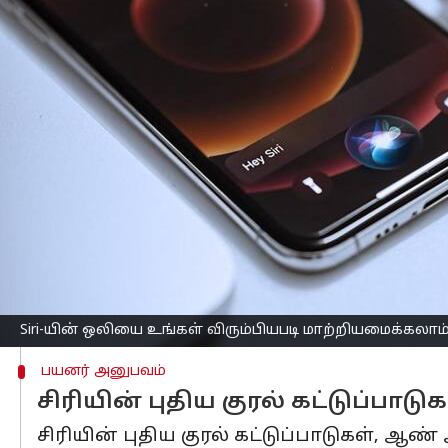
எழுதியவர்
Jul 07, 2026
03:19 pm
Venkatalakshmi V
செய்தி முன்னோட்டம்
ஆப்பிள் நிறுவனம்
, iOS 27-இன் மூன்றா
இது, அதன்
செயற்கை நுண்ணறிவு
(AI) 
அறிமுகப்படுத்துகிறது.
இந்தப் புதிய பதிப்பு, சிரியின் பேச்ச
அனுமதிக்கிறது.
இந்த அம்சம் கடந்த மாதம் நடைபெற்ற ஆ
அறிவிக்கப்பட்டது.
மேலும், சிரியை பயனர்களுக்கு மிகவும
Siri-யின் ஒலியை உங்கள் விரும்பியபடி மாற்றியமைக்கலாம
பயனர் அனுபவம்
சிரியின் புதிய குரல் கட்டுப்பாடு
சிரியின் புதிய குரல் கட்டுப்பாடுகள், ஆ