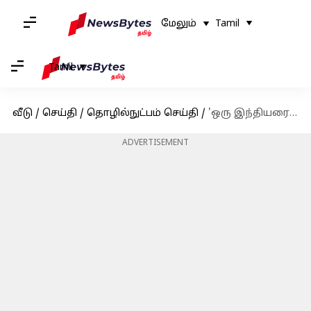
மேலும்
Tamil
Tamil
வீடு
/
செய்தி
/
தொழில்நுட்பம் செய்தி
/
'ஒரு இந்தியரை விண்வெளிக்கு அனுப்பத் தயாராக இருக்கிறது அமெரிக்கா': நாசா தலைவர் அறிவிப்பு
ADVERTISEMENT