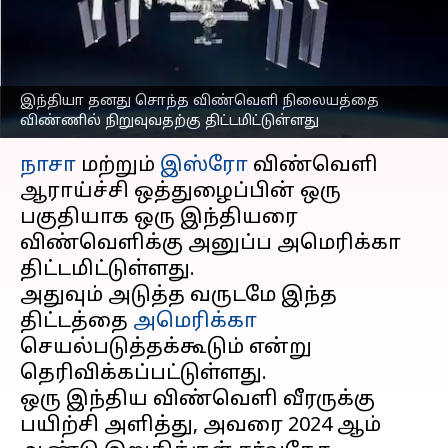
அமெரிக்கா': நாசா
தலைவர் அறிவிப்பு
எழுதியவர்
Nov 29, 2023
11:14 am
Sindhuja SM
இந்தியா தனது சொந்த விண்வெளி நிலையத்தை
விண்ணில் நிறுவுவதற்கு திட்டமிட்டுள்ளது
செய்தி முன்னோட்டம்
நாசா
மற்றும்
இஸ்ரோ
விண்வெளி
ஆராய்ச்சி ஒத்துழைப்பின் ஒரு
பகுதியாக ஒரு இந்தியரை
விண்வெளிக்கு அனுப்ப அமெரிக்கா
திட்டமிட்டுள்ளது.
அதுவும் அடுத்த வருடமே இந்த
திட்டத்தை
அமெரிக்கா
செயல்படுத்தக்கூடும் என்று
தெரிவிக்கப்பட்டுள்ளது.
ஒரு இந்திய விண்வெளி வீரருக்கு
பயிற்சி அளித்து, அவரை 2024 ஆம்