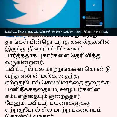
பயனர்கள் கொந்தளிப்பு!
எழுதியவர்
Mar 10, 2023
05:44 pm
Siranjeevi
செய்தி முன்னோட்டம்
ட்விட்டரில் ஏற்பட்ட பிரச்சினை - பயனர்கள் கொந்தளிப்பு
ட்விட்டர்
பயனர்கள் பின்தொடராத
தாங்கள் பின்தொடராத கணக்குகளில்
இருந்து நிறைய ட்வீட்களைப்
பார்த்ததாக புகார்களை தெரிவித்து
வருகின்றனர்.
ட்விட்டரில் பல மாற்றங்களை கொண்டு
வந்த எலான் மஸ்க், அதற்கு
ஏற்றதுபோல் செலவினத்தை குறைக்க
பணிநீக்கத்தையும், ஊழியர்களின்
சம்பளத்தையும் குறைத்தார்.
மேலும், ட்விட்டர் பயனர்களுக்கு
ஏற்றதுபோல் சில மாற்றங்களையும்