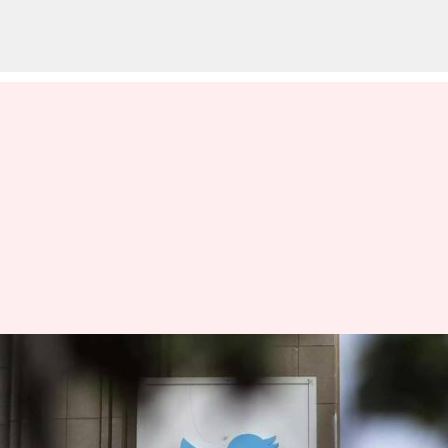
ஸ்மார்ட் டிவிக்களுக்கான
வீடியோ செயலி ஒன்றை
அறிமுகப்படுத்தும் ட்விட்டர்