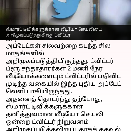
எழுதியவர்
Jun 19, 2023
11:18 am
Prasanna Venkatesh
செய்தி முன்னோட்டம்
ஸ்மார்ட் டிவிக்களுக்கான வீடியோ செயலியை
ட்விட்டர்
நிறுவனமானது, வீடியோவை
அறிமுகப்படுத்துகிறது ட்விட்டர்
அடிப்படையாகக் கொண்ட புதிய
அப்டேட்கள் சிலவற்றை கடந்த சில
மாதங்களில்
அறிமுகப்படுத்தியிருந்தது. ட்விட்டர்
ப்ளூ சந்தாதாரர்கள் 2 மணி நேர
வீடியோக்களையும் ட்விட்டரில் பதிவிட
முடிந்த வகையில் இந்த புதிய அப்டேட்
வெளியாகியிருந்தது.
அதனைத் தொடர்ந்து தற்போது,
ஸ்மார்ட் டிவிக்களுக்கான
தனித்துவமான வீடியோ செயலி
ஒன்றை ட்விட்டர் நிறுவனம்
அறிமுகப்படுத்தவிருப்பதாகத் தகவல்