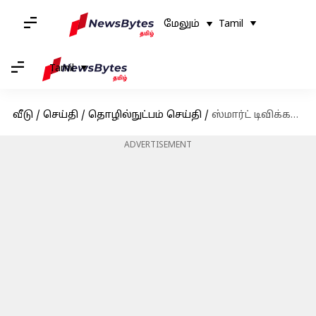
மேலும்
Tamil
Tamil
வீடு
/
செய்தி
/
தொழில்நுட்பம் செய்தி
/
ஸ்மார்ட் டிவிக்களுக்கான வீடியோ செயலி ஒன்றை அறிமுகப்படுத்தும் ட்விட்டர்
ADVERTISEMENT