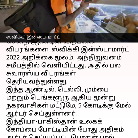
பொருட்கள் வாங்கிய நபர்!
எழுதியவர்
Dec 19, 2022
12:16 pm
Venkatalakshmi V
செய்தி முன்னோட்டம்
ஸ்விக்கி இன்ஸ்டாமார்ட்
சென்ற ஆண்டின் விற்பனை
விபரங்களை, ஸ்விக்கி இன்ஸ்டாமார்ட்
2022 அறிக்கை மூலம், அந்நிறுவனம்
சமீபத்தில் வெளியிட்டது. அதில் பல
சுவாரஸ்ய விபரங்கள்
தெரியவந்துள்ளது.
இந்த ஆண்டில், டெல்லி, மும்பை
மற்றும் பெங்களூரு ஆகிய மூன்று
நகரவாசிகள் மட்டுமே, 5 கோடிக்கு மேல்
ஆர்டர் செய்துள்ளனர்.
இந்தியா-பாகிஸ்தான் உலகக்
கோப்பை போட்டியின் போது அதிகம்