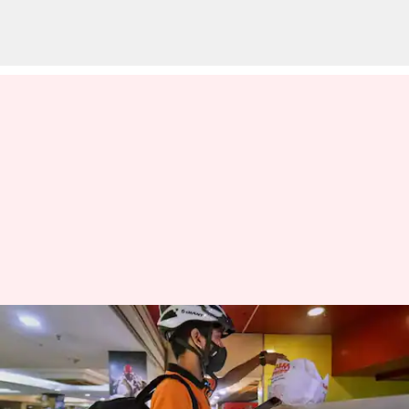
ஸ்விக்கி
இன்ஸ்டாமார்ட்டில் 16.6
லட்சம் ரூபாய்க்கு மளிகை