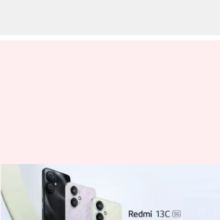
இந்தியாவில் வெளியான
புதிய ரெட்மி பட்ஜெட்
ஸ்மார்ட்போன்கள்