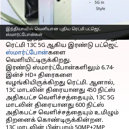
எழுதியவர்
Dec 08, 2023
11:23 am
Prasanna Venkatesh
செய்தி முன்னோட்டம்
இந்தியாவில் வெளியான புதிய ரெட்மி பட்ஜெட்
ஷாவ்மி
யின் துணை நிறுவனமான
ஸ்மார்ட்போன்கள்
ரெட்மி
இந்தியாவில் ரெட்மி 13C மற்றும்
ரெட்மி 13C 5G ஆகிய இரண்டு பட்ஜெட்
ஸ்மார்ட்போன்
களை
வெளியிட்டிருக்கிறது.
இரண்டு ஸ்மார்ட்போன்களிலும் 6.74-
இன்ச் HD+ திரைகளை
வழங்கியிருக்கிறது ரெட்மி. ஆனால்,
13C மாடலின் திரையானது 450 நிட்ஸ்
அதிகபட்ச வெளிச்சத்தையும், 13C 5G
மாடலின் திரையானது 600 நிட்ஸ்
அதிகபட்ச வெளிச்சத்தையும் உமிழும்
திறனைக் கொண்டிருக்கின்றன.
13C மாடலின் பின்புறம் 50MP+2MP