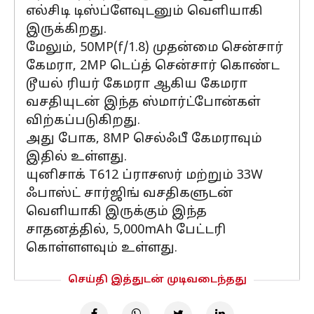
எல்சிடி டிஸ்ப்ளேவுடனும் வெளியாகி
இருக்கிறது.
மேலும், 50MP(f/1.8) முதன்மை சென்சார்
கேமரா, 2MP டெப்த் சென்சார் கொண்ட
டூயல் ரியர் கேமரா ஆகிய கேமரா
வசதியுடன் இந்த ஸ்மார்ட்போன்கள்
விற்கப்படுகிறது.
அது போக, 8MP செல்ஃபீ கேமராவும்
இதில் உள்ளது.
யுனிசாக் T612 ப்ராசஸர் மற்றும் 33W
ஃபாஸ்ட் சார்ஜிங் வசதிகளுடன்
வெளியாகி இருக்கும் இந்த
சாதனத்தில், 5,000mAh பேட்டரி
கொள்ளளவும் உள்ளது.
செய்தி இத்துடன் முடிவடைந்தது