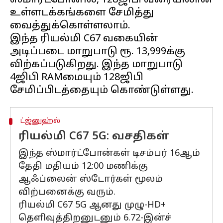
ஸ்மார்ட்போனில், 128ஜிபி வரையிலான
உள்ளடக்கங்களை சேமித்து
வைத்துக்கொள்ளலாம்.
இந்த ரியல்மி C67 வகையின்
அடிப்படை மாறுபாடு ரூ. 13,999க்கு
விற்கப்படுகிறது. இந்த மாறுபாடு
4ஜிபி RAMமையும் 128ஜிபி
ட்ஜ்னுஹ்ல்
ரியல்மி C67 5G: வசதிகள்
இந்த ஸ்மார்ட்போன்கள் டிசம்பர் 16ஆம்
தேதி மதியம் 12:00 மணிக்கு
ஆஃப்லைன் ஸ்டோர்கள் மூலம்
விற்பனைக்கு வரும்.
ரியல்மி C67 5G ஆனது முழு-HD+
தெளிவுத்திறனுடனும் 6.72-இன்ச்