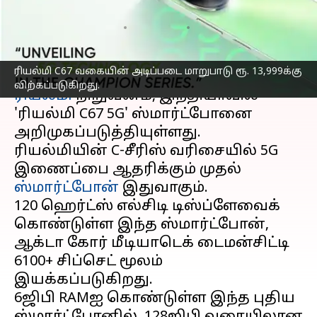
5G ஸ்மார்ட்போன்
எழுதியவர்
Dec 14, 2023
05:16 pm
Sindhuja SM
செய்தி முன்னோட்டம்
ரியல்மி C67 வகையின் அடிப்படை மாறுபாடு ரூ. 13,999க்கு
விற்கப்படுகிறது.
ரியல்மி
நிறுவனம், இந்தியாவில்
'ரியல்மி C67 5G' ஸ்மார்ட்போனை
அறிமுகப்படுத்தியுள்ளது.
ரியல்மியின் C-சீரிஸ் வரிசையில் 5G
இணைப்பை ஆதரிக்கும் முதல்
ஸ்மார்ட்போன்
இதுவாகும்.
120 ஹெர்ட்ஸ் எல்சிடி டிஸ்ப்ளேவைக்
கொண்டுள்ள இந்த ஸ்மார்ட்போன்,
ஆக்டா கோர் மீடியாடெக் டைமன்சிட்டி
6100+ சிப்செட் மூலம்
இயக்கப்படுகிறது.
6ஜிபி RAMஐ கொண்டுள்ள இந்த புதிய