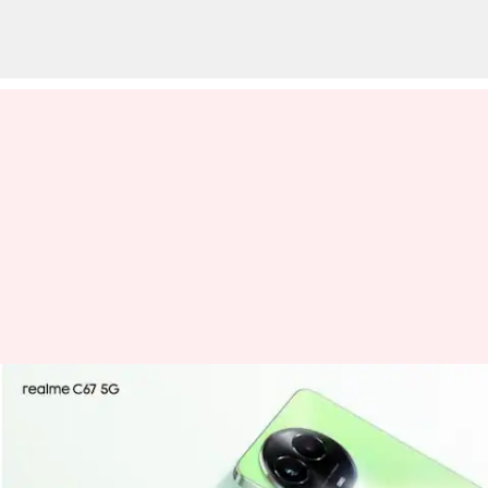
14,000 ரூபாய்க்கு
இந்தியாவில்
வெளியானது ரியல்மி C67