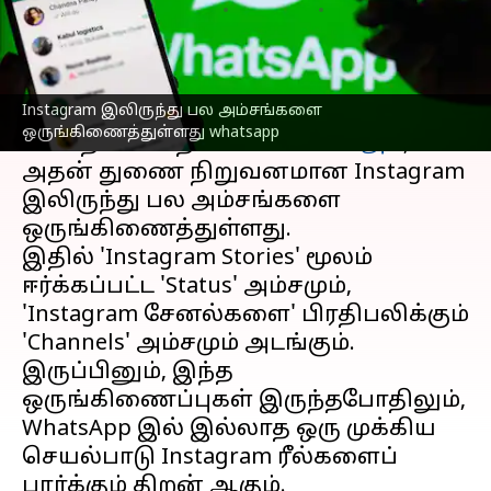
எழுதியவர்
Oct 15, 2024
11:26 am
Venkatalakshmi V
செய்தி முன்னோட்டம்
Instagram இலிருந்து பல அம்சங்களை
மெட்டாவுக்குச்
சொந்தமான
ஒருங்கிணைத்துள்ளது whatsapp
செய்தியிடல் தளமான
வாட்ஸஅப்
,
அதன் துணை நிறுவனமான Instagram
இலிருந்து பல அம்சங்களை
ஒருங்கிணைத்துள்ளது.
இதில் 'Instagram Stories' மூலம்
ஈர்க்கப்பட்ட 'Status' அம்சமும்,
'Instagram சேனல்களை' பிரதிபலிக்கும்
'Channels' அம்சமும் அடங்கும்.
இருப்பினும், இந்த
ஒருங்கிணைப்புகள் இருந்தபோதிலும்,
WhatsApp இல் இல்லாத ஒரு முக்கிய
செயல்பாடு Instagram ரீல்களைப்
பார்க்கும் திறன் ஆகும்.