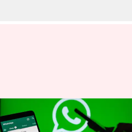
Instagram செயலிழப்பா?
வாட்ஸ்அப்பில் ரீல்களைப்
பார்க்கலாம்: எப்படி?