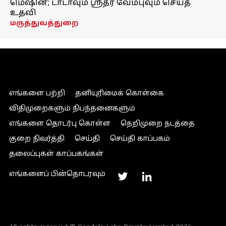
மெஷின்; டாடாவும் ஸ்ரீதர் வேம்புவும் செய்த
உதவி
மருத்துவத்துறை
எங்களை பற்றி
தனியுரிமைக் கொள்கை
விதிமுறைகளும் நிபந்தனைகளும்
எங்களை தொடர்பு கொள்ள
நெறிமுறை நடத்தை
குறை நிவர்த்தி
செய்தி
செய்தி காப்பகம்
தலைப்புகள் காப்பகங்கள்
எங்களைப் பின்தொடரவும்