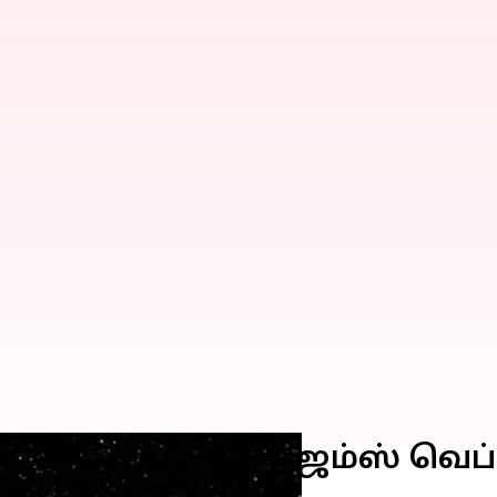
்பைக் கண்டறிந்த ஜேம்ஸ் வ