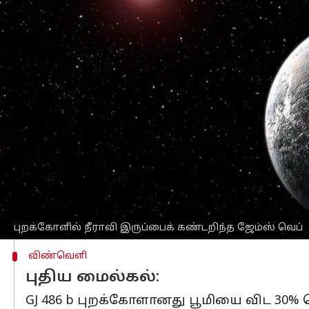
எழுதியவர்
May 02, 2023
05:11 pm
Prasanna Venkatesh
செய்தி முன்னோட்டம்
புறக்கோள் ஒன்றில் நீராவி இருப்பதற்க
ஆனால், அது குறிப்பிட்ட புறக்கோளில் இர
வெளிப்பட்டதா என விஞ்ஞானிகளால் இன
GJ 486 b எனப் பெயரிடப்பட்டிருக்கும் ப
எனவே, அதில் வளிமண்டலம் இருப்பதற்கா
ஆனால், நீராவி இருப்பதற்கான அறிகுறி,
காட்டுவதாக தெரிவித்திருக்கிறார்கள்.
வாயுக்களால் ஆன புறக்கோள்களில் இதற
புறக்கோளில் நீராவி இருப்பைக் கண்டறிந்த ஜேம்ஸ் வெப்
விண்வெளி
புதிய மைல்கல்:
GJ 486 b புறக்கோளானது பூமியை விட 30% பெ