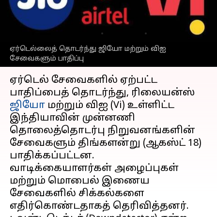
சமூக வலைதளங்களில்
பயனர்கள் புகார்
எழுதியவர்
Aug 18, 2025
08:56 pm
Sekar Chinnappan
ஏர்டெல்லைத் தொடர்ந்து ஜியோ மற்றும் விஐ
சேவைகளும் பாதிப்பு
செய்தி முன்னோட்டம்
ஏர்டெல் சேவைகளில் ஏற்பட்ட
பாதிப்பைத் தொடர்ந்து, ரிலையன்ஸ்
ஜியோ
மற்றும் விஐ (Vi) உள்ளிட்ட
இந்தியாவின் முன்னணி
தொலைத்தொடர்பு நிறுவனங்களின்
சேவைகளும் திங்களன்று (ஆகஸ்ட் 18)
பாதிக்கப்பட்டன.
வாடிக்கையாளர்கள் அழைப்புகள்
மற்றும் மொபைல் இணைய
சேவைகளில் சிக்கல்களை
எதிர்கொண்டதாகத் தெரிவித்தனர்.