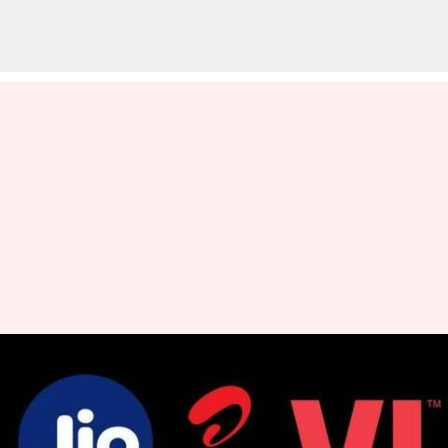
ஏர்டெல்லைத் தொடர்ந்து
ஜியோ மற்றும் விஐ
சேவைகளும் பாதிப்பு;