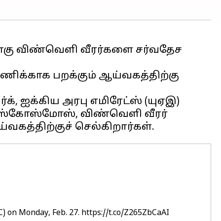
்கு விண்வெளி வீரர்களை சர்வதேச
பணிக்காக பறக்கும் ஆய்வகத்திற்கு
், ஐக்கிய அரபு எமிரேட்ஸ் (யுஏஇ)
ோஸ்கோஸ்மோஸ், விண்வெளி வீரர்
) on Monday, Feb. 27.
https://t.co/Z265ZbCaAI