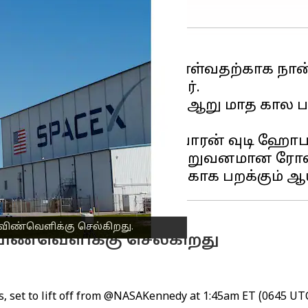
ியல் ஆராய்ச்சியை மேற்கொள்வதற்காக நான
ிக்காக அனுப்புகின்றனர்.
ூ டிராகன் விண்கலம் மூலம் ஆறு மாத கால 
டீபன் போவன் மற்றும் வாரன் வுடி ஹோபர்க
 மற்றும் ரஷ்ய விண்வெளி நிறுவனமான ர
 விண்வெளிக்கு செல்கிறது.
 விண்வெளிக்கு செல்கிறது
 set to lift off from
@NASAKennedy
at 1:45am ET (0645 UTC