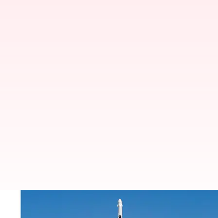
SpaceX Crew-6: சர்வதேச வி