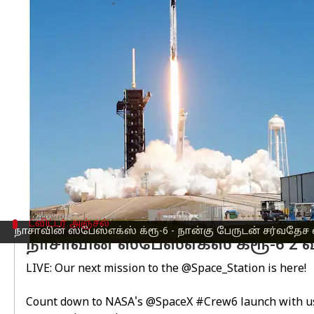
எழுதியவர்
Feb 27, 2023
09:53 am
Siranjeevi
செய்தி முன்னோட்டம்
எலான் மஸ்க்
கின் ஸ்பேஸ்எக்ஸ், அறிவ
விண்வெளி நிலையத்திற்கு ஆறு மாத பண
இந்த நான்கு விண்வெளி வீரர்களும் க்ர
செல்வார்கள்.
அதன்படி, நாசா விண்வெளி வீரர்களான ஸ்
விண்வெளி வீரர் சுல்தான் அல்னியாடி
ட்விட்டர் அஞ்சல்
நாசாவின் ஸ்பேஸ்எக்ஸ் க்ரூ-6 - நான்கு பேருடன் சர்வதேச
நாசாவின் ஸ்பேஸ்எக்ஸ் க்ரூ-6 2
LIVE: Our next mission to the
@Space_Station
is here!
Count down to NASA's
@SpaceX
#Crew6
launch with us,