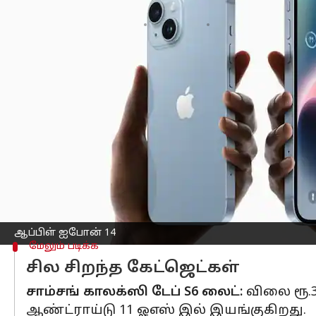
எழுதியவர்
Dec 27, 2022
10:18 pm
Venkatalakshmi V
செய்தி முன்னோட்டம்
ஆப்பிள் ஐபோன் 14 :
இது 2532x1170 பிக
ஆப்பிள் வாட்ச் சீரிஸ் SE:
ஆன்லைனில், ரூ.
ஒன்பிளஸ் பட்ஸ் Z2 :
இதில் 40dB வரை வெ
ஆப்பிள் ஐபோன் 14
மேலும் படிக்க
சில சிறந்த கேட்ஜெட்கள்
சாம்சங் காலக்ஸி டேப் S6 லைட்:
விலை ரூ.37
ஆண்ட்ராய்டு 11 ஓஎஸ் இல் இயங்குகிறது.