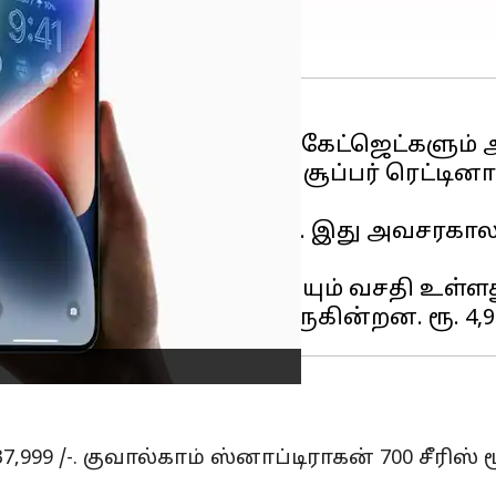
்சல்கள் கொண்ட 6.1 இன்ச் சூப்பர் ரெட்டின
30,900 க்கு கிடைக்கிறது. இது அவசரகால S
ளி சப்தத்தை ரத்துசெய்யும் வசதி உள்ளது.
,999 /-. குவால்காம் ஸ்னாப்டிராகன் 700 சீரிஸ்