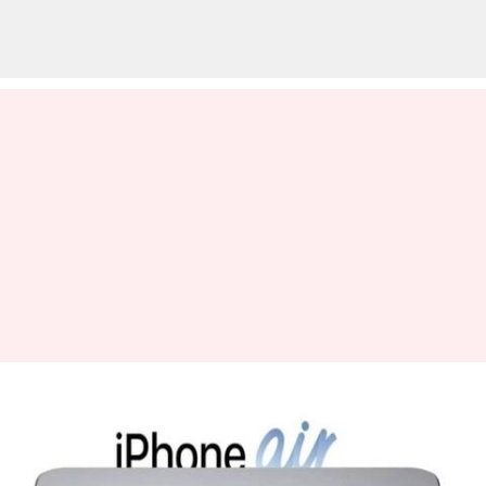
ஐபோன் 17 சீரிஸ்
இப்போது இந்தியாவில்
விற்பனையாகிறது: