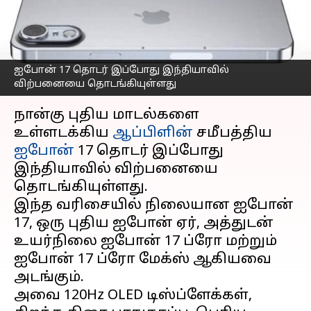
விலைகள், சலுகைகளை
தெரிந்து கொள்ளுங்கள்
எழுதியவர்
Sep 19, 2025
11:49 am
Venkatalakshmi V
ஐபோன் 17 தொடர் இப்போது இந்தியாவில்
விற்பனையை தொடங்கியுள்ளது
செய்தி முன்னோட்டம்
நான்கு புதிய மாடல்களை
உள்ளடக்கிய
ஆப்பிளின்
சமீபத்திய
ஐபோன்
17 தொடர் இப்போது
இந்தியாவில் விற்பனையை
தொடங்கியுள்ளது.
இந்த வரிசையில் நிலையான ஐபோன்
17, ஒரு புதிய ஐபோன் ஏர், அத்துடன்
உயர்நிலை ஐபோன் 17 ப்ரோ மற்றும்
ஐபோன் 17 ப்ரோ மேக்ஸ் ஆகியவை
அடங்கும்.
அவை 120Hz OLED டிஸ்ப்ளேக்கள்,