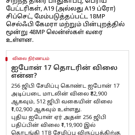
சிறந்த திரை பாதுகாப்பு, பெரிய
பேட்டரிகள், A19 (அல்லது A19 ப்ரோ)
சிப்செட், மேம்படுத்தப்பட்ட 18MP
செல்ஃபி கேமரா மற்றும் பின்புறத்தில்
மூன்று 48MP லென்ஸ்கள் வரை
விலை நிர்ணயம்
ஐபோன் 17 தொடரின் விலை
என்ன?
256 ஜிபி சேமிப்பு கொண்ட ஐபோன் 17
அடிப்படை மாடலின் விலை ₹82,900
ஆகவும், 512 ஜிபி வகையின் விலை
₹1,02,900 ஆகவும் உள்ளது.
புதிய ஐபோன் ஏர் அதன் 256 ஜிபி
பதிப்பின் விலை ₹1,19,900 இல்
தொடங்கி 1TB சேமிப்பு விருப்பத்திற்கு