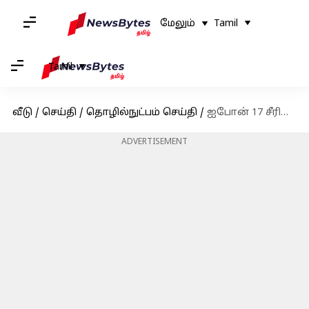
மேலும்
Tamil
Tamil
வீடு
/
செய்தி
/
தொழில்நுட்பம் செய்தி
/
ஐபோன் 17 சீரிஸ் இப்போது இந்தியாவில் விற்பனையாகிறது: விலைகள், சலுகைகளை தெரிந்து கொள்ளுங்கள்
ADVERTISEMENT