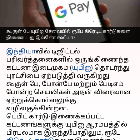
எப்படி? விரிவான
வழிமுறை
எழுதியவர்
Apr 13, 2025
12:35 pm
Sekar Chinnappan
கூகுள் பே யுபிஐ சேவையில் ரூபே கிரெடிட் கார்டுகளை
இணைப்பது இவ்ளோ ஈஸியா?
செய்தி முன்னோட்டம்
இந்தியா
வில் டிஜிட்டல்
பரிவர்த்தனைகளில் ஒருங்கிணைந்த
கட்டண இடைமுகம் (
யுபிஐ
) தொடர்ந்து
புரட்சியை ஏற்படுத்தி வருகிறது.
கூகுள் பே, போன்பே மற்றும் பேடிஎம்
போன்ற செயலிகள் அதன் விரைவான
ஏற்றுக்கொள்ளலுக்கு
வழிவகுக்கின்றன.
டெபிட் கார்டு-இணைக்கப்பட்ட
கட்டணங்களுக்கு யுபிஐ ஆரம்பத்தில்
பிரபலமாக இருந்தபோதிலும், ரூபே