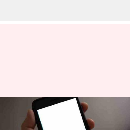
கூகுள் பே யுபிஐ
சேவையில் ரூபே கிரெடிட்
கார்டுகளை இணைப்பது