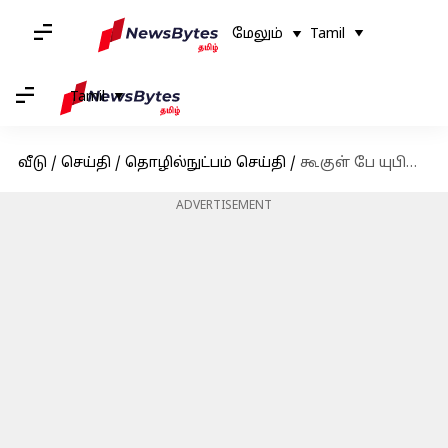
மேலும்
Tamil
Tamil
வீடு
/
செய்தி
/
தொழில்நுட்பம் செய்தி
/
கூகுள் பே யுபிஐ சேவையில் ரூபே கிரெடிட் கார்டுகளை இணைப்பது எப்படி? விரிவான வழிமுறை
ADVERTISEMENT