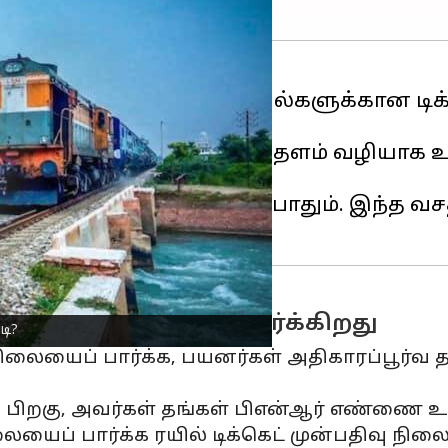
மெண்ட் தளமான
பேடிஎம்
, ரயில்களுக்கான ட
ைத் தவிர, பேடிஎம் அதன் தளம் வழியாக உங்
பிஎன்ஆர் எண் மட்டுமே போதும். இந்த வச
ர் நிலையைச் சரிபார்க்கிறது
டி?
ையைப் பார்க்க, பயனர்கள் அதிகாரப்பூர்வ தளத
த்த பிறகு, அவர்கள் தங்கள் பிஎன்ஆர் எண்ணை உ
யைப் பார்க்க ரயில் டிக்கெட் முன்பதிவு நில