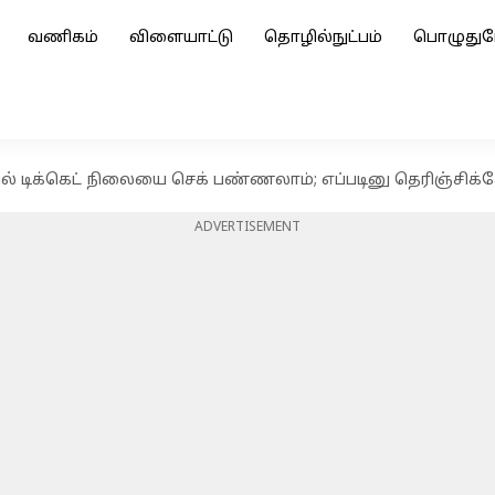
வணிகம்
விளையாட்டு
தொழில்நுட்பம்
பொழுதுப
யில் டிக்கெட் நிலையை செக் பண்ணலாம்; எப்படினு தெரிஞ்சிக
ADVERTISEMENT