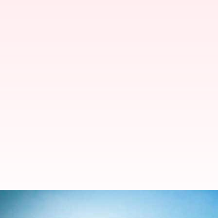
பேடிஎம்மில் ரயில் டிக்கெ