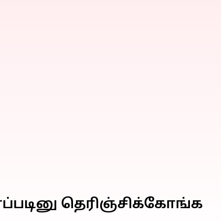
எப்படினு தெரிஞ்சிக்கோங்க