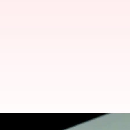
AI வசதியுடன் கூடிய தேடுப