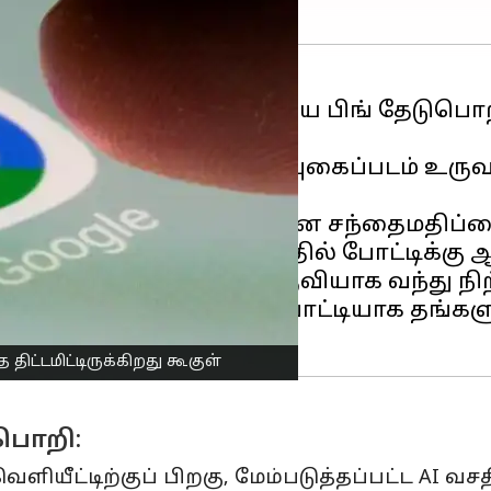
யுடன் கூடிய தங்களுடைய புதிய பிங் தேடு
 சேவையை வழங்கக்கூடிய AI புகைப்படம் உ
ன் பிங் சேவை.
ளே பெரும்பான்மையான சந்தைமதிப்பைப் ப
ன்றால், தேடுபொறி தளத்தில் போட்டிக்கு 
கத்தை உடைக்கக்கூடிய கருவியாக வந்து ந
் மற்றும் ஓபன்ஏஐ-க்கு போட்டியாக தங்
ட்டமிட்டிருக்கிறது கூகுள்
ுபொறி:
ெளியீட்டிற்குப் பிறகு, மேம்படுத்தப்பட்ட A