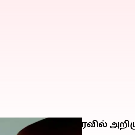
ொறி சேவை.. விரைவில் அறிமு