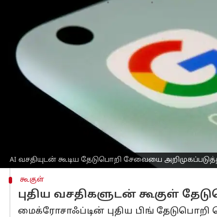
எழுதியவர்
May 08, 2023
09:58 am
Prasanna Venkatesh
செய்தி முன்னோட்டம்
கடந்த சில நாட்களுக்கு முன் AI வசதி
வெளியிட்டது
மைக்ரோசாப்ட்
நிறுவனம்.
AI சாட்பாட் வசதி, டெக்ஸ்ட்-டூ-இமேஜ்
உருவெடுத்து நிற்கிறது மைக்ரோசாஃப்டி
தேடுபொறி சேவையில் தற்போது வரை கூகு
இன்னும், குறிப்பாக சொல்ல வேண்டும் எ
ஆனால், AI-யின் வரவு கூகுளின் ஆதிக்
ஆதிக்கத்தை நிலைநாட்ட மைக்ரோசாஃப்ட
AI வசதியுடன் கூடிய தேடுபொறி சேவையை அறிமுகப்படுத்த தி
கூகுள்
புதிய வசதிகளுடன் கூகுள் தேட
மைக்ரோசாஃப்டின் புதிய பிங் தேடுபொறி வ