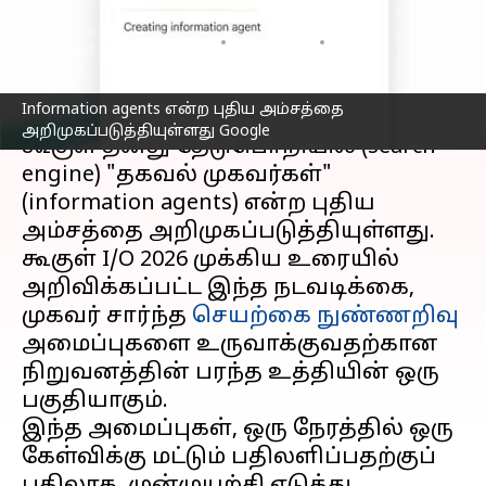
அலெர்ட்களை அனுப்பும்
எழுதியவர்
May 20, 2026
11:07 am
Venkatalakshmi V
செய்தி முன்னோட்டம்
Information agents என்ற புதிய அம்சத்தை
அறிமுகப்படுத்தியுள்ளது Google
கூகுள் தனது தேடுபொறியில் (search
engine) "தகவல் முகவர்கள்"
(information agents) என்ற புதிய
அம்சத்தை அறிமுகப்படுத்தியுள்ளது.
கூகுள் I/O 2026 முக்கிய உரையில்
அறிவிக்கப்பட்ட இந்த நடவடிக்கை,
முகவர் சார்ந்த
செயற்கை நுண்ணறிவு
அமைப்புகளை உருவாக்குவதற்கான
நிறுவனத்தின் பரந்த உத்தியின் ஒரு
பகுதியாகும்.
இந்த அமைப்புகள், ஒரு நேரத்தில் ஒரு
கேள்விக்கு மட்டும் பதிலளிப்பதற்குப்