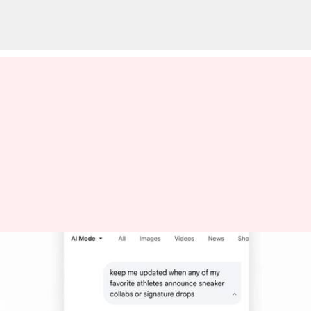
கூகுள் தேடல் இப்போது
உங்கள் ஆர்வங்களைக்
கண்காணித்து