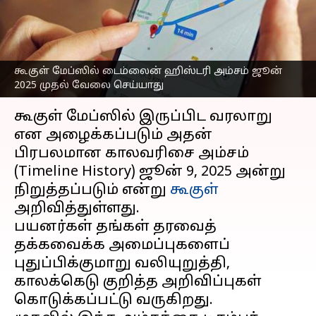
செய்யாது; தரவுகளை
பேக்-அப் செய்வது எப்படி?
எழுதியவர்
Dec 16, 2024
05:56 pm
Sekar Chinnappan
கூகுள் மேப்ஸில் டைம்லைன் ஹிஸ்டரி அம்சம் ஜூன்
2025 முதல் வேலை செய்யாது
செய்தி முன்னோட்டம்
கூகுள் மேப்ஸில் இருப்பிட வரலாறு
என அழைக்கப்படும் அதன்
பிரபலமான காலவரிசை அம்சம்
(Timeline History) ஜூன் 9, 2025 அன்று
நிறுத்தப்படும் என்று
கூகுள்
அறிவித்துள்ளது.
பயனர்கள் தங்கள் தரவைத்
தக்கவைக்க அமைப்புகளைப்
புதுப்பிக்குமாறு வலியுறுத்தி,
காலக்கெடு குறித்த அறிவிப்புகள்
கொடுக்கப்பட்டு வருகிறது.