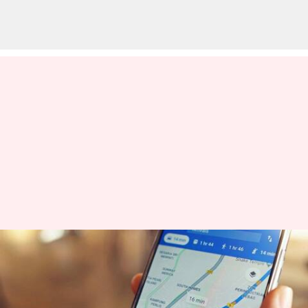
கூகுள் மேப்ஸில்
டைம்லைன் ஹிஸ்டரி
ஜூன் 2025 முதல் வேலை