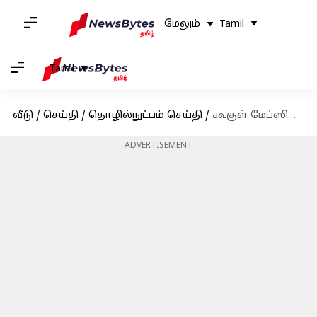
மேலும்
Tamil
Tamil
வீடு
/
செய்தி
/
தொழில்நுட்பம் செய்தி
/
கூகுள் மேப்ஸில் டைம்லைன் ஹிஸ்டரி ஜூன் 2025 முதல் வேலை செய்யாது; தரவுகளை பேக்-அப் செய்வது எப்படி?
ADVERTISEMENT