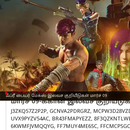
எழுதியவர்
Mar 09, 2023
09:50 am
Siranjeevi
செய்தி முன்னோட்டம்
பேட்டில் ராயல் கேம் இந்தியா, கரீனாவின
வழங்குகிறது.
எனவே இலவச Fire MAX குறியீடுகளை ரிட
இந்தியாவில், ஆண்ட்ராய்டு பயனர்களால் 
தனிநபர்கள், ஒரே அமர்வில் பல குறியீடு
முறை மட்டுமே பயன்படுத்த முடியும்.
ஃப்ரீ பையர் மேக்ஸ்
ஃப்ரீ பையர் மேக்ஸ் இலவச குறியீடுகள் மார்ச் 09
மார்ச் 09-க்கான இலவச குறியீடு
J3ZKQ57Z2P2P, GCNVA2PDRGRZ, MCPW3D28VZD
UVX9PYZV54AC, BR43FMAPYEZZ, 8F3QZKNTLWB
6KWMFJVMQQYG, FF7MUY4ME6SC, FFCMCPSGC