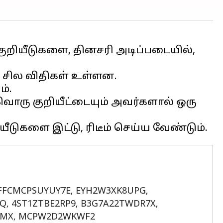
ய குறியீடுகளை, தினசரி அடிப்படையில்,
ய சில விதிகள் உள்ளன.
ம்.
்வொரு குறியீட்டையும் அவர்களால் ஒரு
 FFCMCPSUYUY7E, EYH2W3XK8UPG,
Q, 4ST1ZTBE2RP9, B3G7A22TWDR7X,
N5MX, MCPW2D2WKWF2