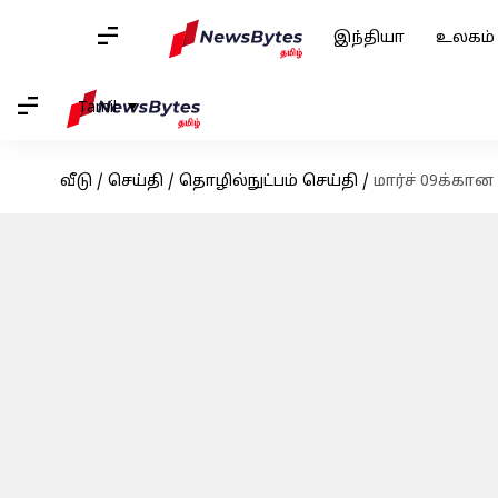
இந்தியா
உலகம்
Tamil
வீடு
/
செய்தி
/
தொழில்நுட்பம் செய்தி
/
மார்ச் 09க்கா