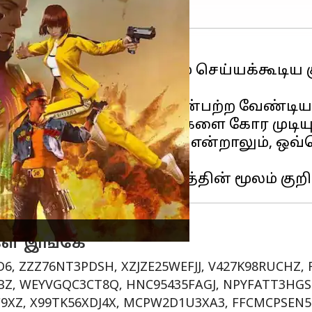
்
ஃப்ரீ பையர் மேக்ஸ்
, ரிடீம் செய்யக்கூடி
ீம் செய்ய பிளேயர்கள் பின்பற்ற வேண்டி
மட்டுமே இந்தக் குறியீடுகளை கோர முடியு
களை ரிடீம் செய்ய முடியும் என்றாலும், ஒவ
கள் இங்கே
6, ZZZ76NT3PDSH, XZJZE25WEFJJ, V427K98RUCHZ,
Z, WEYVGQC3CT8Q, HNC95435FAGJ, NPYFATT3HGS
9XZ, X99TK56XDJ4X, MCPW2D1U3XA3, FFCMCPSE