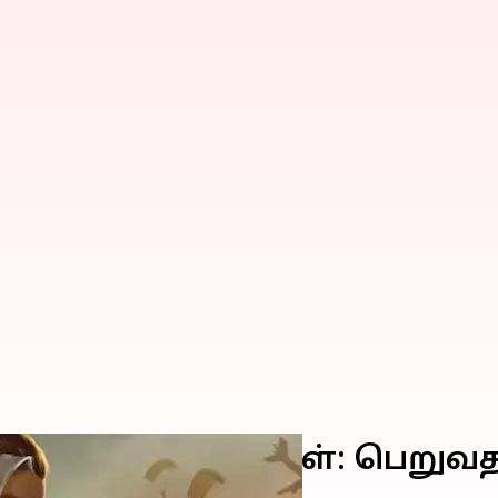
 MAX இலவச குறியீடுகள்: பெற