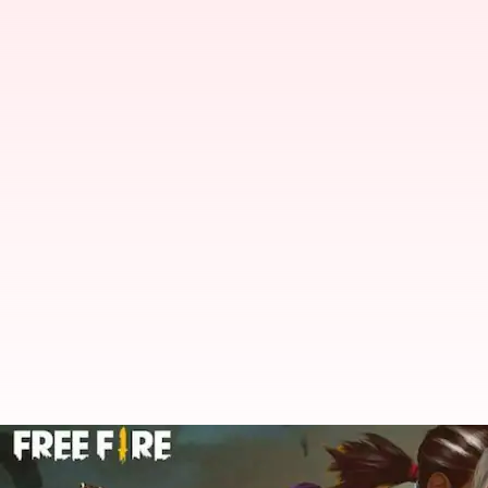
மார்ச் 09க்கான Free Fire